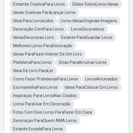
Estamte CriativaPara Livros
Slides SobreLivros Ideias
Ideias Criativas ParaLançar Livros
Ideai Para LivrosLidos
Livros IdeiasOriginais Imagens
Decoração ComPara Livros
LivrosDecorativos
IdeiasDecoracao Livro
Estante ParaGuardar Livros
Melhores Livros ParaDecoração
Ideias ParaFazer Interior De Um Livro
PlateleiraPara Livros
Dicas ParaArrumar Livros
Ideia De Livro ParaLer
Como Fazer PrateleirasPara Livros
LivrosArrumados
EscrivaninhaPara Livros
Ideas ParaColocar Em Livros
Inspiraçao Para LivrosNao Criados
Livros ParaUsar Em Decoração
Fotos Com Dois Livros ParaFazer Em Casa
Decoraçao ParaQuem AMA Livros
Estante EscadaPara Livros