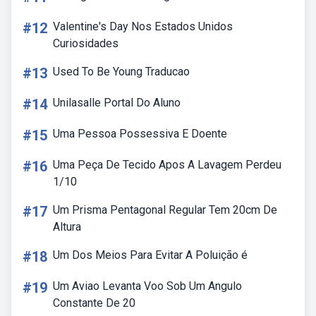
#12
Valentine's Day Nos Estados Unidos
Curiosidades
#13
Used To Be Young Traducao
#14
Unilasalle Portal Do Aluno
#15
Uma Pessoa Possessiva E Doente
#16
Uma Peça De Tecido Apos A Lavagem Perdeu
1/10
#17
Um Prisma Pentagonal Regular Tem 20cm De
Altura
#18
Um Dos Meios Para Evitar A Poluição é
#19
Um Aviao Levanta Voo Sob Um Angulo
Constante De 20