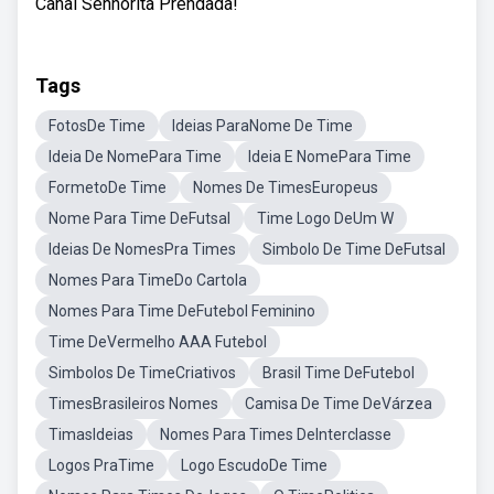
Canal Senhorita Prendada!
Tags
FotosDe Time
Ideias ParaNome De Time
Ideia De NomePara Time
Ideia E NomePara Time
FormetoDe Time
Nomes De TimesEuropeus
Nome Para Time DeFutsal
Time Logo DeUm W
Ideias De NomesPra Times
Simbolo De Time DeFutsal
Nomes Para TimeDo Cartola
Nomes Para Time DeFutebol Feminino
Time DeVermelho AAA Futebol
Simbolos De TimeCriativos
Brasil Time DeFutebol
TimesBrasileiros Nomes
Camisa De Time DeVárzea
TimasIdeias
Nomes Para Times DeInterclasse
Logos PraTime
Logo EscudoDe Time