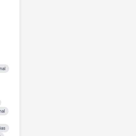
nal
nal
ias