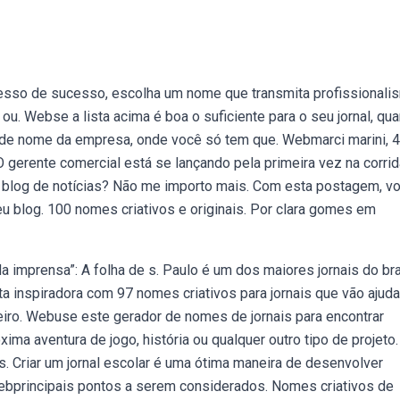
resso de sucesso, escolha um nome que transmita profissionali
s ou. Webse a lista acima é boa o suficiente para o seu jornal, qu
de nome da empresa, onde você só tem que. Webmarci marini, 
O gerente comercial está se lançando pela primeira vez na corrid
m blog de notícias? Não me importo mais. Com esta postagem, v
seu blog. 100 nomes criativos e originais. Por clara gomes em
a imprensa”: A folha de s. Paulo é um dos maiores jornais do bra
a inspiradora com 97 nomes criativos para jornais que vão ajuda
leiro. Webuse este gerador de nomes de jornais para encontrar
ima aventura de jogo, história ou qualquer outro tipo de projeto.
s. Criar um jornal escolar é uma ótima maneira de desenvolver
Webprincipais pontos a serem considerados. Nomes criativos de