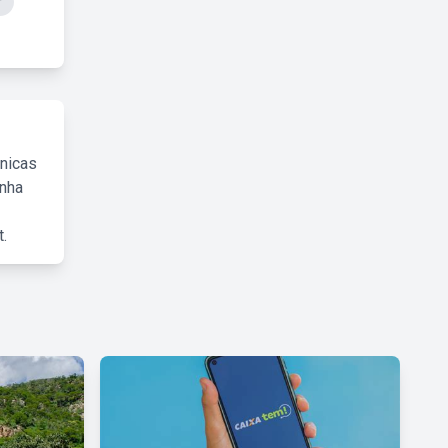
r
cnicas
inha
.