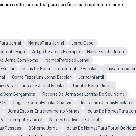
sará controlar gastos para não ficar inadimplente de novo.
Para Jornal
NomesPara Jornal
JornalCapa
JornalDesign
Artigo De JornalExemplo
NomeEscrito Jornal
 De JornalCom Nome
NomesParecido Jornal
Escolar
Ideias De NomesPara Jornal De Escolas
PassatempoJor
nal
Como Fazer Um Jornal Escolar
JornalInfantil
sPara Colunas De Jornal Escolar
TarjaDe Nome Jornal
rnalCom Bergamota
Recorte De Jornaisas Letrras Do Seu Nome
244
Logo De JornalEscolar Criativo
Ideias Para JornaisEscolares
l
JornalEscolar Entretenimento Nomes
Ideias De NomesPara Jor
PassatempoDe Jornal
Nomes CriativosDe Jornal
as Pessoas
BGNome Jornal
Ideias De NomesPara Portal De Notíc