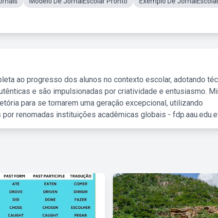
ornais
Modelo De JornalEscolar Pronto
Exemplo De JornalEscola
leta ao progresso dos alunos no contexto escolar, adotando té
tênticas e são impulsionadas por criatividade e entusiasmo. M
etória para se tornarem uma geração excepcional, utilizando
 por renomadas instituições acadêmicas globais - fdp.aau.edu.et