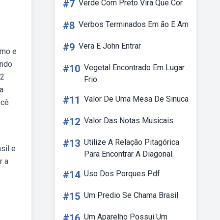
#7
Verde Com Preto Vira Que Cor
#8
Verbos Terminados Em ão E Am
#9
Vera E John Entrar
smo e
ando
#10
Vegetal Encontrado Em Lugar
42
Frio
a
#11
Valor De Uma Mesa De Sinuca
ocê
#12
Valor Das Notas Musicais
#13
Utilize A Relação Pitagórica
sil e
Para Encontrar A Diagonal.
r a
#14
Uso Dos Porques Pdf
#15
Um Predio Se Chama Brasil
#16
Um Aparelho Possui Um