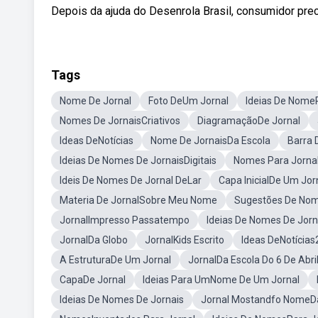
Depois da ajuda do Desenrola Brasil, consumidor preci
Tags
Nome De Jornal
Foto DeUm Jornal
Ideias De Nome
Nomes De JornaisCriativos
DiagramaçãoDe Jornal
Ideas DeNotícias
Nome De JornaisDa Escola
Barra
Ideias De Nomes De JornaisDigitais
Nomes Para Jornal
Ideis De Nomes De Jornal DeLar
Capa InicialDe Um Jor
Materia De JornalSobre Meu Nome
Sugestões De Nome
JornalImpresso Passatempo
Ideias De Nomes De Jo
JornalDa Globo
JornalKids Escrito
Ideas DeNotícias
A EstruturaDe Um Jornal
JornalDa Escola Do 6 De Abri
CapaDe Jornal
Ideias Para UmNome De Um Jornal
Ideias De Nomes De Jornais
Jornal Mostandfo NomeD