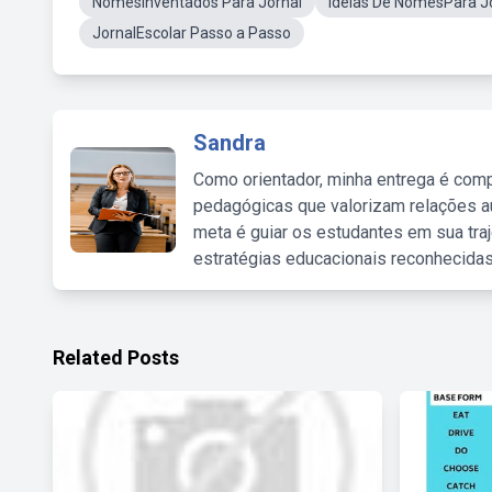
NomesInventados Para Jornal
Ideias De NomesPara J
JornalEscolar Passo a Passo
Sandra
Como orientador, minha entrega é comp
pedagógicas que valorizam relações au
meta é guiar os estudantes em sua traj
estratégias educacionais reconhecidas
Related Posts