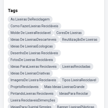
Tags
As Lixeiras DeReciclagem
Como FazerLixeiras Recicláveis
Molde De LixeiraReciclavel
CoresDe Lixeiras
Ideias De LixeirasDescarteveis
ReutilizaçãoDe Lixeiras
Ideias De LixeirasEcologicas
DesenhoDe Lixeiras Recicláveis
FotosDe Lixeiras Recicláveis
Ideias ParaLixeiras Reciclaveis
LixeirasRecicladas
Ideias De LixeirasCriativas
ImagensDe Lixeira Reciclaveis
Tipos LixeiraReciclavel
ProjetoReciclaveis
Mais Ideias LixeirasGrande
PintandoLixeiras Reciclaveis
IdeiasPara Reciclar
Lixeira ReciclaveisDimenções
IdeiasPara Quintal Simples
Banner LixeirasPlásticas