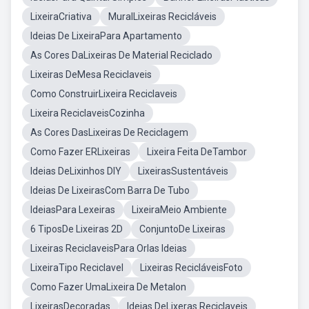
LixeiraCriativa
MuralLixeiras Recicláveis
Ideias De LixeiraPara Apartamento
As Cores DaLixeiras De Material Reciclado
Lixeiras DeMesa Reciclaveis
Como ConstruirLixeira Reciclaveis
Lixeira ReciclaveisCozinha
As Cores DasLixeiras De Reciclagem
Como Fazer ERLixeiras
Lixeira Feita DeTambor
Ideias DeLixinhos DIY
LixeirasSustentáveis
Ideias De LixeirasCom Barra De Tubo
IdeiasPara Lexeiras
LixeiraMeio Ambiente
6 TiposDe Lixeiras 2D
ConjuntoDe Lixeiras
Lixeiras ReciclaveisPara Orlas Ideias
LixeiraTipo Reciclavel
Lixeiras RecicláveisFoto
Como Fazer UmaLixeira De Metalon
LixeirasDecoradas
Ideias DeLixeras Reciclaveis