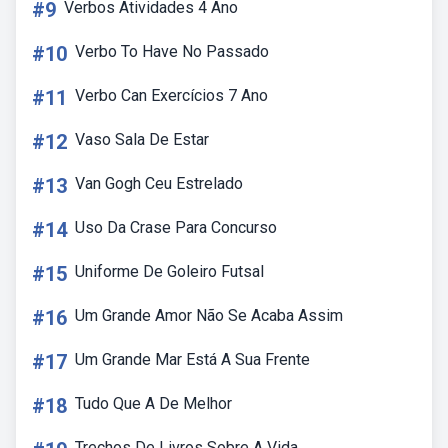
#9
Verbos Atividades 4 Ano
#10
Verbo To Have No Passado
#11
Verbo Can Exercícios 7 Ano
#12
Vaso Sala De Estar
#13
Van Gogh Ceu Estrelado
#14
Uso Da Crase Para Concurso
#15
Uniforme De Goleiro Futsal
#16
Um Grande Amor Não Se Acaba Assim
#17
Um Grande Mar Está A Sua Frente
#18
Tudo Que A De Melhor
Trechos De Livros Sobre A Vida