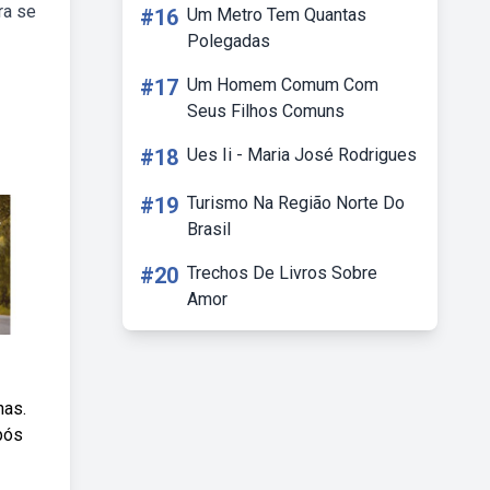
ra se
#16
Um Metro Tem Quantas
Polegadas
#17
Um Homem Comum Com
Seus Filhos Comuns
#18
Ues Ii - Maria José Rodrigues
#19
Turismo Na Região Norte Do
Brasil
#20
Trechos De Livros Sobre
Amor
has.
pós