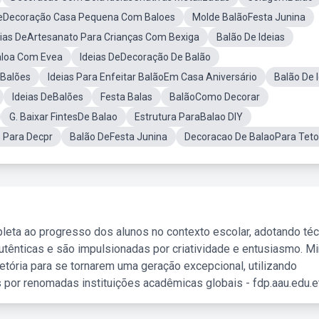
DeDecoração Casa Pequena Com Baloes
Molde BalãoFesta Junina
eias DeArtesanato Para Crianças Com Bexiga
Balão De Ideias
aloa Com Evea
Ideias DeDecoração De Balão
 Balões
Ideias Para Enfeitar BalãoEm Casa Aniversário
Balão De 
Ideias DeBalões
Festa Balas
BalãoComo Decorar
G. Baixar FintesDe Balao
Estrutura ParaBalao DIY
 Para Decpr
Balão DeFesta Junina
Decoracao De BalaoPara Teto
leta ao progresso dos alunos no contexto escolar, adotando té
tênticas e são impulsionadas por criatividade e entusiasmo. M
etória para se tornarem uma geração excepcional, utilizando
 por renomadas instituições acadêmicas globais - fdp.aau.edu.et