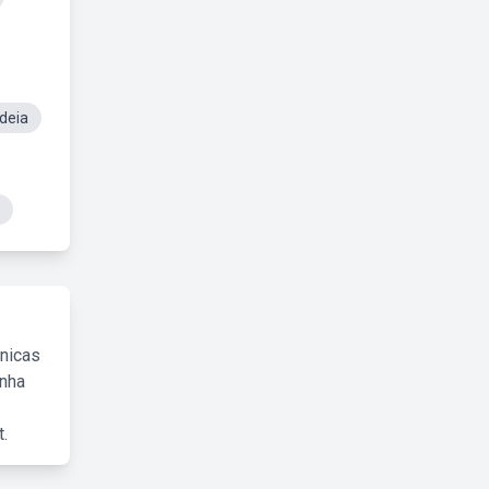
Ideia
cnicas
inha
.