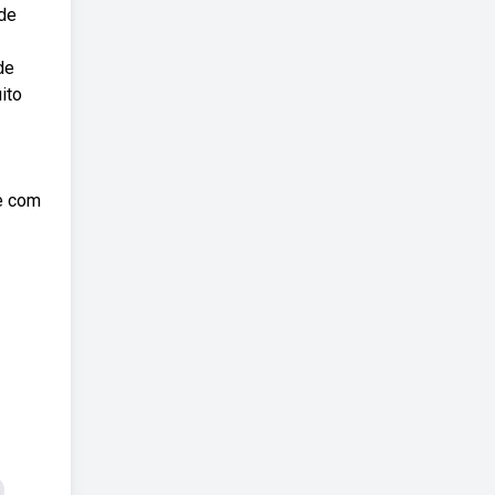
 de
de
ito
te com