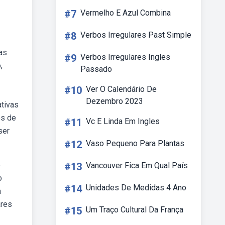
#7
Vermelho E Azul Combina
#8
Verbos Irregulares Past Simple
as
#9
Verbos Irregulares Ingles
,
Passado
#10
Ver O Calendário De
Dezembro 2023
tivas
os de
#11
Vc E Linda Em Ingles
ser
#12
Vaso Pequeno Para Plantas
e
#13
Vancouver Fica Em Qual País
o
#14
Unidades De Medidas 4 Ano
a
ares
#15
Um Traço Cultural Da França