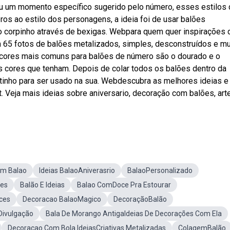
ou um momento específico sugerido pelo número, esses estilos
s ao estilo dos personagens, a ideia foi de usar balões
 corpinho através de bexigas. Webpara quem quer inspirações 
65 fotos de balões metalizados, simples, desconstruídos e mu
cores mais comuns para balões de número são o dourado e o
 cores que tenham. Depois de colar todos os balões dentro da
ntinho para ser usado na sua. Webdescubra as melhores ideias e
. Veja mais ideias sobre aniversario, decoração com balões, ar
om Balao
Ideias BalaoAniverasrio
BalaoPersonalizado
les
Balão E Ideias
Balao ComDoce Pra Estourar
ces
Decoracao BalaoMagico
DecoraçãoBalão
Divulgação
Bala De Morango AntigaIdeias De Decorações Com Ela
Decoracao Com Bola IdeiasCriativas Metalizadas
ColagemBalão