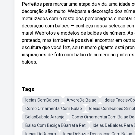
Perfeitos para marcar uma etapa da vida, uma idade 
decoração são muito. Webpara a decoração dos número
metalizados com o rosto dos personagens e montar o
decoração com balões — conheça nossa seleção com 
mais! Webfotos e modelos de balões de número. As 
prateado, mas também é possível encontrar em outras
escultura que você fez, seu número gigante está pro
inspirações de foto com balão de número no pinterest
balões.
Tags
Ideias ComBaloes
ArvoreDe Balao
Ideias FaceisvC
Como OrnamentarCom Balao
Ideias ComBalões Simp
BalaoBubble Arranjo
Como OrnamentarCom Balao Do
Balao Com Bexiga EGarrafa Pet
Ideias DeBaloes Para 
Ideias DeDecora
Ideia DeFazer Decoracao Com Balao