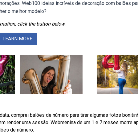
rações. Web100 ideias incríveis de decoração com balões pa
lher o melhor modelo?
mation, click the button below.
LEARN MORE
ta, comprei balões de número para tirar algumas fotos bonitin
dem render uma sessão. Webmenina de um 1 e 7 meses morre a
lões de número.