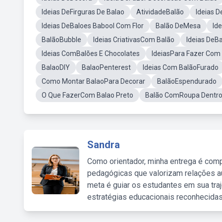
Ideias DeFirguras De Balao
AtividadeBalão
Ideias 
Ideias DeBaloes Babool Com Flor
Balão DeMesa
Id
BalãoBubble
Ideias CriativasCom Balão
Ideias DeB
Ideias ComBalões E Chocolates
IdeiasPara Fazer Com
BalaoDIY
BalaoPenterest
Ideias Com BalãoFurado
Como Montar BalaoPara Decorar
BalãoEspendurado
O Que FazerCom Balao Preto
Balão ComRoupa Dentro
Sandra
Como orientador, minha entrega é comp
pedagógicas que valorizam relações au
meta é guiar os estudantes em sua traj
estratégias educacionais reconhecidas