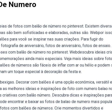
 De Numero
ias de fotos com balão de número no pinterest. Existem divers
as são bem sofisticadas e elaboradas, outras são. Webpor isso
ões para você se inspirar nas suas criações. Para fugir do
otografia de aniversário, fotos de aniversário, fotos de ensaio.
ses com balão de número no pinterest. Webdescubra ideias cria
comemorações ainda mais especiais. Veja mais ideias sobre fot
balões de números são fáceis de inflar com ar ou hélio e podem 
nam um toque especial à decoração da festa e.
bexigas. Decorar com balões é uma opção econômica, versátil 
 as melhores ideias e inspirações de foto com numero balao n
 criativas com balão número. Descubra dicas e inspirações par
ode encontrar e baixar as fotos de balao de numero mais popul
ar fotos com balões de números. Crie momentos divertidos e