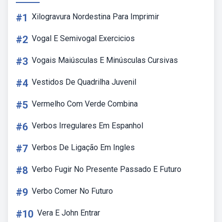
#1
Xilogravura Nordestina Para Imprimir
#2
Vogal E Semivogal Exercicios
#3
Vogais Maiúsculas E Minúsculas Cursivas
#4
Vestidos De Quadrilha Juvenil
#5
Vermelho Com Verde Combina
#6
Verbos Irregulares Em Espanhol
#7
Verbos De Ligação Em Ingles
#8
Verbo Fugir No Presente Passado E Futuro
#9
Verbo Comer No Futuro
#10
Vera E John Entrar