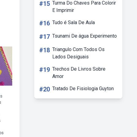
#15
Turma Do Chaves Para Colorir
E Imprimir
#16
Tudo é Sala De Aula
#17
Tsunami De água Experimento
#18
Triangulo Com Todos Os
Lados Desiguais
#19
Trechos De Livros Sobre
Amor
#20
Tratado De Fisiologia Guyton
os
s
m
s
os