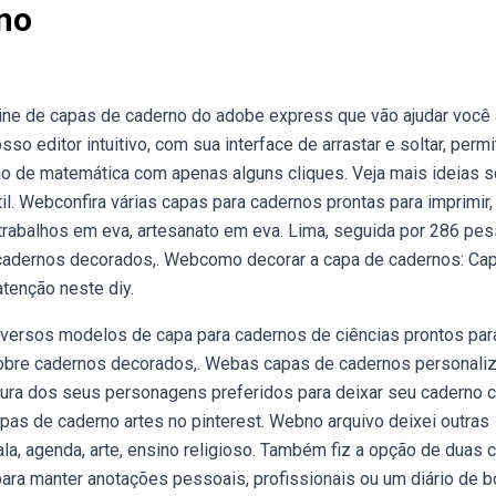
rno
ne de capas de caderno do adobe express que vão ajudar você 
o editor intuitivo, com sua interface de arrastar e soltar, permi
no de matemática com apenas alguns cliques. Veja mais ideias 
il. Webconfira várias capas para cadernos prontas para imprimir,
 trabalhos em eva, artesanato em eva. Lima, seguida por 286 pe
, cadernos decorados,. Webcomo decorar a capa de cadernos: Ca
tenção neste diy.
versos modelos de capa para cadernos de ciências prontos par
 sobre cadernos decorados,. Webas capas de cadernos personali
gura dos seus personagens preferidos para deixar seu caderno 
as de caderno artes no pinterest. Webno arquivo deixei outras
a, agenda, arte, ensino religioso. Também fiz a opção de duas 
ra manter anotações pessoais, profissionais ou um diário de b