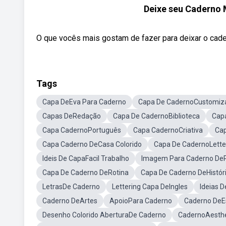
Deixe seu Caderno 
O que vocês mais gostam de fazer para deixar o cade
Tags
Capa DeEva Para Caderno
Capa De CadernoCustomiz
Capas DeRedação
Capa De CadernoBiblioteca
Cap
Capa CadernoPortuguês
Capa CadernoCriativa
Cap
Capa Caderno DeCasa Colorido
Capa De CadernoLette
Ideis De CapaFacil Trabalho
Imagem Para Caderno De
Capa De Caderno DeRotina
Capa De Caderno DeHistór
LetrasDe Caderno
Lettering Capa DeIngles
Ideias D
Caderno DeArtes
ApoioPara Caderno
Caderno DeE
Desenho Colorido AberturaDe Caderno
CadernoAesthe