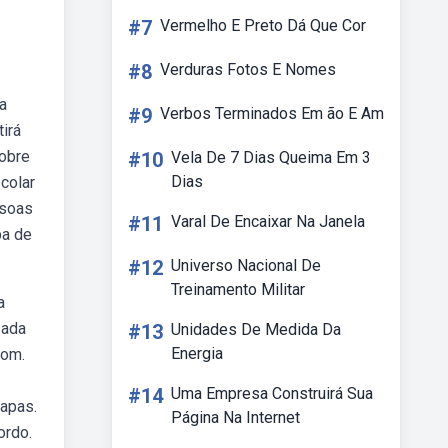
#7
Vermelho E Preto Dá Que Cor
#8
Verduras Fotos E Nomes
a
#9
Verbos Terminados Em ão E Am
tirá
sobre
#10
Vela De 7 Dias Queima Em 3
Dias
 colar
ssoas
#11
Varal De Encaixar Na Janela
pa de
#12
Universo Nacional De
Treinamento Militar
a
zada
#13
Unidades De Medida Da
Energia
com.
#14
Uma Empresa Construirá Sua
capas.
Página Na Internet
ordo.