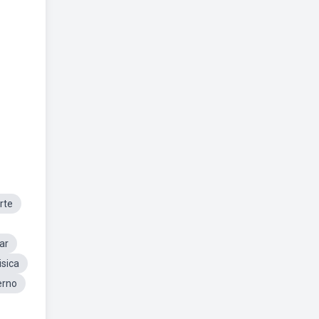
rte
ar
sica
erno