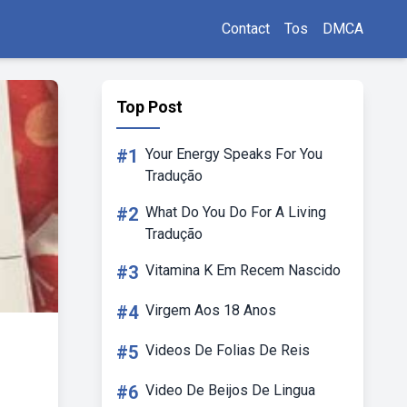
Contact
Tos
DMCA
Top Post
#1
Your Energy Speaks For You
Tradução
#2
What Do You Do For A Living
Tradução
#3
Vitamina K Em Recem Nascido
#4
Virgem Aos 18 Anos
#5
Videos De Folias De Reis
#6
Video De Beijos De Lingua