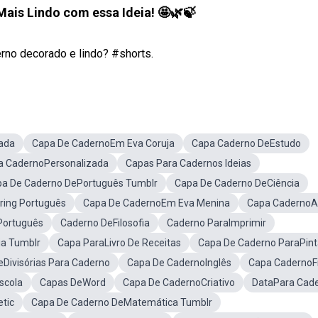
Mais Lindo com essa Ideia! 🤩🌿🍃
rno decorado e lindo? #shorts.
ada
Capa De CadernoEm Eva Coruja
Capa Caderno DeEstudo
a CadernoPersonalizada
Capas Para Cadernos Ideias
a De Caderno DePortuguês Tumblr
Capa De Caderno DeCiência
ring Português
Capa De CadernoEm Eva Menina
Capa CadernoA
Português
Caderno DeFilosofia
Caderno ParaImprimir
ia Tumblr
Capa ParaLivro De Receitas
Capa De Caderno ParaPint
eDivisórias Para Caderno
Capa De CadernoInglês
Capa CadernoFi
scola
Capas DeWord
Capa De CadernoCriativo
DataPara Cad
tic
Capa De Caderno DeMatemática Tumblr