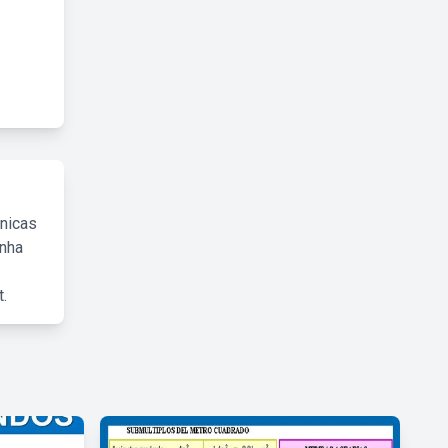
cnicas
inha
.