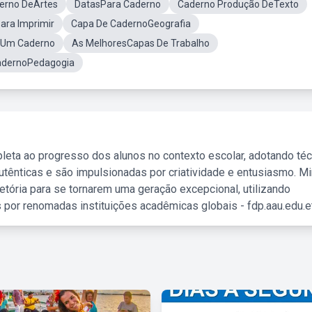
erno DeArtes
DatasPara Caderno
Caderno Produção DeTexto
ara Imprimir
Capa De CadernoGeografia
 Um Caderno
As MelhoresCapas De Trabalho
adernoPedagogia
leta ao progresso dos alunos no contexto escolar, adotando té
tênticas e são impulsionadas por criatividade e entusiasmo. M
etória para se tornarem uma geração excepcional, utilizando
 por renomadas instituições acadêmicas globais - fdp.aau.edu.et