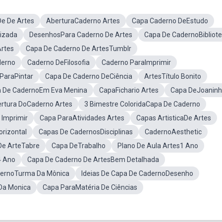
e De Artes
AberturaCaderno Artes
Capa Caderno DeEstudo
izada
DesenhosPara Caderno De Artes
Capa De CadernoBibliot
Artes
Capa De Caderno De ArtesTumblr
derno
Caderno DeFilosofia
Caderno ParaImprimir
ParaPintar
Capa De Caderno DeCiência
ArtesTítulo Bonito
 De CadernoEm Eva Menina
CapaFichario Artes
Capa DeJoanin
rtura DoCaderno Artes
3 Bimestre ColoridaCapa De Caderno
Imprimir
Capa ParaAtividades Artes
Capas ArtisticaDe Artes
rizontal
Capas De CadernosDisciplinas
CadernoAesthetic
De ArteTabre
Capa DeTrabalho
Plano De Aula Artes1 Ano
4 Ano
Capa De Caderno De ArtesBem Detalhada
dernoTurma Da Mônica
Ideias De Capa De CadernoDesenho
Da Monica
Capa ParaMatéria De Ciências