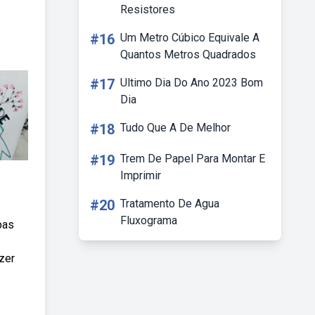
Resistores
#16
Um Metro Cúbico Equivale A
Quantos Metros Quadrados
#17
Ultimo Dia Do Ano 2023 Bom
Dia
#18
Tudo Que A De Melhor
#19
Trem De Papel Para Montar E
Imprimir
#20
Tratamento De Agua
Fluxograma
pas
azer