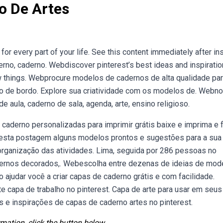
o De Artes
r every part of your life. See this content immediately after inst
rno, caderno. Webdiscover pinterest’s best ideas and inspiratio
ew things. Webprocure modelos de cadernos de alta qualidade pa
io de bordo. Explore sua criatividade com os modelos de. Webno
 aula, caderno de sala, agenda, arte, ensino religioso.
aderno personalizadas para imprimir grátis baixe e imprima e 
esta postagem alguns modelos prontos e sugestões para a sua
organização das atividades. Lima, seguida por 286 pessoas no
adernos decorados,. Webescolha entre dezenas de ideias de mod
ajudar você a criar capas de caderno grátis e com facilidade.
 capa de trabalho no pinterest. Capa de arte para usar em seus
s e inspirações de capas de caderno artes no pinterest.
mation, click the button below.