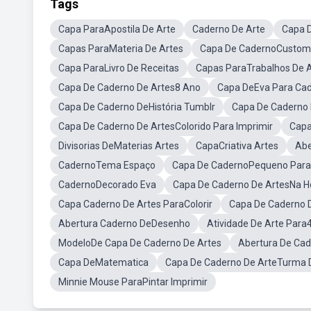
Tags
Capa ParaApostila De Arte
Caderno De Arte
Capa D
Capas ParaMateria De Artes
Capa De CadernoCustom
Capa ParaLivro De Receitas
Capas ParaTrabalhos De 
Capa De Caderno De Artes8 Ano
Capa DeEva Para Ca
Capa De Caderno DeHistória Tumblr
Capa De Caderno 
Capa De Caderno De ArtesColorido Para Imprimir
Capa
Divisorias DeMaterias Artes
CapaCriativa Artes
Abe
CadernoTema Espaço
Capa De CadernoPequeno Para 
CadernoDecorado Eva
Capa De Caderno De ArtesNa Ho
Capa Caderno De Artes ParaColorir
Capa De Caderno 
Abertura Caderno DeDesenho
Atividade De Arte Para
ModeloDe Capa De Caderno De Artes
Abertura De Ca
Capa DeMatematica
Capa De Caderno De ArteTurma 
Minnie Mouse ParaPintar Imprimir