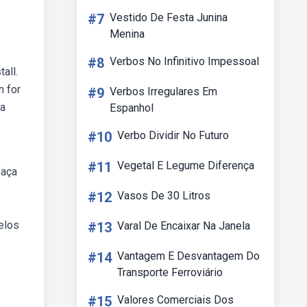
#7
Vestido De Festa Junina
Menina
#8
Verbos No Infinitivo Impessoal
all.
n for
#9
Verbos Irregulares Em
ra
Espanhol
#10
Verbo Dividir No Futuro
#11
Vegetal E Legume Diferença
faça
#12
Vasos De 30 Litros
elos
#13
Varal De Encaixar Na Janela
#14
Vantagem E Desvantagem Do
Transporte Ferroviário
#15
Valores Comerciais Dos