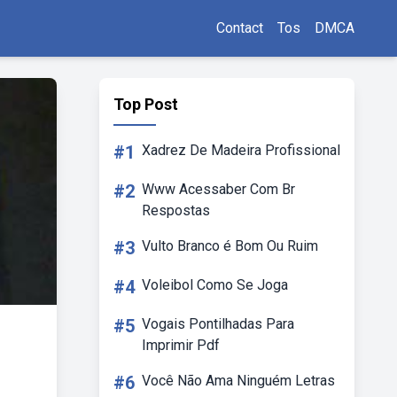
Contact
Tos
DMCA
Top Post
#1
Xadrez De Madeira Profissional
#2
Www Acessaber Com Br
Respostas
#3
Vulto Branco é Bom Ou Ruim
#4
Voleibol Como Se Joga
#5
Vogais Pontilhadas Para
Imprimir Pdf
#6
Você Não Ama Ninguém Letras