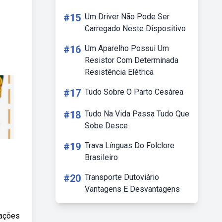
#15
Um Driver Não Pode Ser
Carregado Neste Dispositivo
#16
Um Aparelho Possui Um
Resistor Com Determinada
Resistência Elétrica
#17
Tudo Sobre O Parto Cesárea
#18
Tudo Na Vida Passa Tudo Que
Sobe Desce
#19
Trava Línguas Do Folclore
Brasileiro
#20
Transporte Dutoviário
Vantagens E Desvantagens
tações