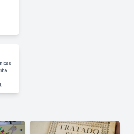
cnicas
inha
.