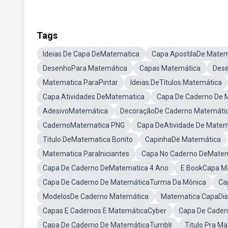
Tags
Ideias De Capa DeMatematica
Capa ApostilaDe Matem
DesenhoPara Matemática
Capas Matemática
Dese
Matematica ParaPintar
Ideias DeTítulos Matemática
Capa Atividades DeMatematica
Capa De Caderno De 
AdesivoMatemática
DecoraçãoDe Caderno Matemáti
CadernoMatematica PNG
Capa DeAtividade De Matem
Titulo DeMatematica Bonito
CapinhaDe Matemática
Matematica ParaIniciantes
Capa No Caderno DeMate
Capa De Caderno DeMatematica 4 Ano
E BookCapa M
Capa De Caderno De MatemáticaTurma Da Mônica
Ca
ModelosDe Caderno Matemática
Matematica CapaDi
Capas E Cadernos E MatemáticaCyber
Capa De Cader
Capa De Caderno De MatemáticaTumblr
Titulo Pra M