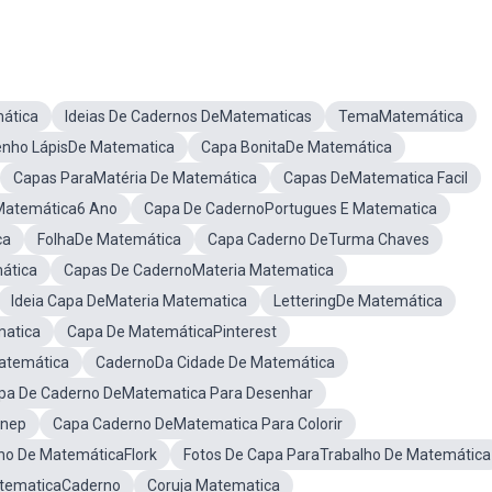
ática
Ideias De Cadernos DeMatematicas
TemaMatemática
nho LápisDe Matematica
Capa BonitaDe Matemática
Capas ParaMatéria De Matemática
Capas DeMatematica Facil
Matemática6 Ano
Capa De CadernoPortugues E Matematica
ca
FolhaDe Matemática
Capa Caderno DeTurma Chaves
ática
Capas De CadernoMateria Matematica
Ideia Capa DeMateria Matematica
LetteringDe Matemática
matica
Capa De MatemáticaPinterest
atemática
CadernoDa Cidade De Matemática
pa De Caderno DeMatematica Para Desenhar
snep
Capa Caderno DeMatematica Para Colorir
no De MatemáticaFlork
Fotos De Capa ParaTrabalho De Matemática
atematicaCaderno
Coruja Matematica