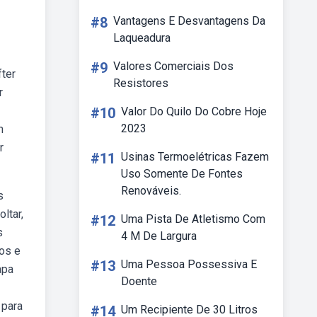
#8
Vantagens E Desvantagens Da
Laqueadura
#9
Valores Comerciais Dos
fter
Resistores
r
#10
Valor Do Quilo Do Cobre Hoje
2023
m
r
#11
Usinas Termoelétricas Fazem
Uso Somente De Fontes
Renováveis.
s
ltar,
#12
Uma Pista De Atletismo Com
s
4 M De Largura
os e
#13
Uma Pessoa Possessiva E
apa
Doente
 para
#14
Um Recipiente De 30 Litros