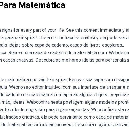
 Para Matemática
gns for every part of your life. See this content immediately a
a para se inspirar! Cheia de ilustrações criativas, ela pode servi
ais ideias sobre capa de caderno, capas de livros escolares,.
ática. Renove sua capa de caderno de matemática com. Webdê u
capas criativas. Descubra as melhores ideias para personaliza
de matemática que vão te inspirar. Renove sua capa com design
la. Webnosso editor intuitivo, com sua interface de arrastar e so
a de caderno de matemática com apenas alguns cliques. Veja mai
à mão, ideias. Webconfira nesta postagem alguns modelos pront
a. Excelente sugestão para organização das. Webconfira esta c
lustrações criativas, ela pode servir tanto como capa de matéria
de matemática com ideias incríveis. Descubra opções criativas