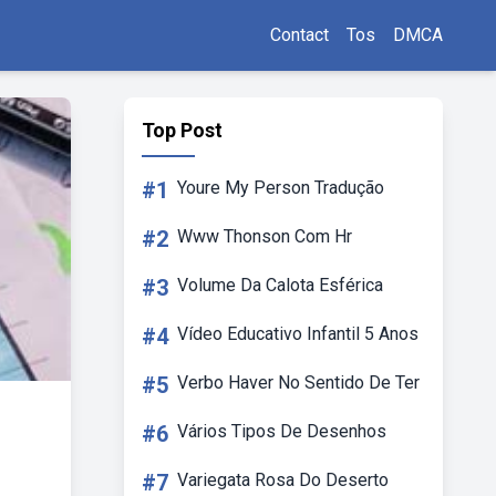
Contact
Tos
DMCA
Top Post
#1
Youre My Person Tradução
#2
Www Thonson Com Hr
#3
Volume Da Calota Esférica
#4
Vídeo Educativo Infantil 5 Anos
#5
Verbo Haver No Sentido De Ter
#6
Vários Tipos De Desenhos
#7
Variegata Rosa Do Deserto