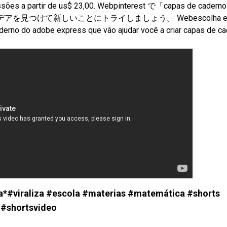
essões a partir de us$ 23,00. Webpinterest で「capas de caderno
アを見つけて新しいことにトライしましょう。 Webescolha en
erno do adobe express que vão ajudar você a criar capas de c
a*#viraliza #escola #materias #matemática #shorts
#shortsvideo