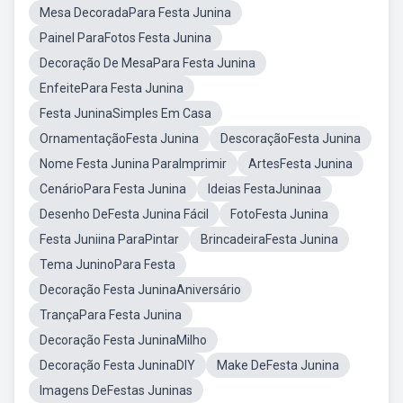
Mesa DecoradaPara Festa Junina
Painel ParaFotos Festa Junina
Decoração De MesaPara Festa Junina
EnfeitePara Festa Junina
Festa JuninaSimples Em Casa
OrnamentaçãoFesta Junina
DescoraçãoFesta Junina
Nome Festa Junina ParaImprimir
ArtesFesta Junina
CenárioPara Festa Junina
Ideias FestaJuninaa
Desenho DeFesta Junina Fácil
FotoFesta Junina
Festa Juniina ParaPintar
BrincadeiraFesta Junina
Tema JuninoPara Festa
Decoração Festa JuninaAniversário
TrançaPara Festa Junina
Decoração Festa JuninaMilho
Decoração Festa JuninaDIY
Make DeFesta Junina
Imagens DeFestas Juninas