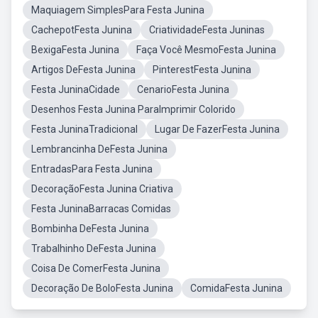
Maquiagem SimplesPara Festa Junina
CachepotFesta Junina
CriatividadeFesta Juninas
BexigaFesta Junina
Faça Você MesmoFesta Junina
Artigos DeFesta Junina
PinterestFesta Junina
Festa JuninaCidade
CenarioFesta Junina
Desenhos Festa Junina ParaImprimir Colorido
Festa JuninaTradicional
Lugar De FazerFesta Junina
Lembrancinha DeFesta Junina
EntradasPara Festa Junina
DecoraçãoFesta Junina Criativa
Festa JuninaBarracas Comidas
Bombinha DeFesta Junina
Trabalhinho DeFesta Junina
Coisa De ComerFesta Junina
Decoração De BoloFesta Junina
ComidaFesta Junina