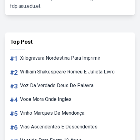
fdp.aau.edu.et.
Top Post
#1
Xilogravura Nordestina Para Imprimir
#2
William Shakespeare Romeu E Julieta Livro
#3
Voz Da Verdade Deus De Palavra
#4
Voce Mora Onde Ingles
#5
Vinho Marques De Mendonça
#6
Vias Ascendentes E Descendentes