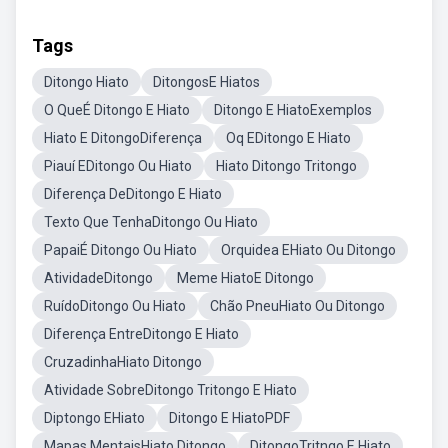
Tags
Ditongo Hiato
DitongosE Hiatos
O QueÉ Ditongo E Hiato
Ditongo E HiatoExemplos
Hiato E DitongoDiferença
Oq EDitongo E Hiato
Piauí EDitongo Ou Hiato
Hiato Ditongo Tritongo
Diferença DeDitongo E Hiato
Texto Que TenhaDitongo Ou Hiato
PapaiÉ Ditongo Ou Hiato
Orquidea EHiato Ou Ditongo
AtividadeDitongo
Meme HiatoE Ditongo
RuídoDitongo Ou Hiato
Chão PneuHiato Ou Ditongo
Diferença EntreDitongo E Hiato
CruzadinhaHiato Ditongo
Atividade SobreDitongo Tritongo E Hiato
Diptongo EHiato
Ditongo E HiatoPDF
Mapas MentaisHiato Ditongo
DitongoTritngo E Hiato