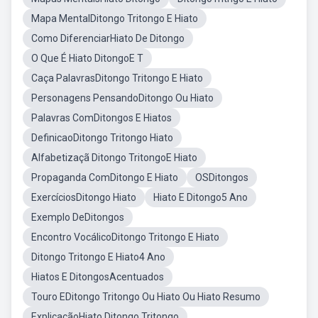
Mapa MentalDitongo Tritongo E Hiato
Como DiferenciarHiato De Ditongo
O Que É Hiato DitongoE T
Caça PalavrasDitongo Tritongo E Hiato
Personagens PensandoDitongo Ou Hiato
Palavras ComDitongos E Hiatos
DefinicaoDitongo Tritongo Hiato
Alfabetizaçã Ditongo TritongoE Hiato
Propaganda ComDitongo E Hiato
OSDitongos
ExercíciosDitongo Hiato
Hiato E Ditongo5 Ano
Exemplo DeDitongos
Encontro VocálicoDitongo Tritongo E Hiato
Ditongo Tritongo E Hiato4 Ano
Hiatos E DitongosAcentuados
Touro EDitongo Tritongo Ou Hiato Ou Hiato Resumo
ExplicaçãoHiato Ditongo Tritongo