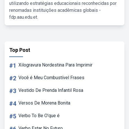
utilizando estratégias educacionais reconhecidas por
renomadas instituições acadêmicas globais -
fdp.aau.edu.et.
Top Post
#1
Xilogravura Nordestina Para Imprimir
#2
Você é Meu Combustível Frases
#3
Vestido De Prenda Infantil Rosa
#4
Versos De Morena Bonita
#5
Verbo To Be O'que é
Verbo Estar No Futuro