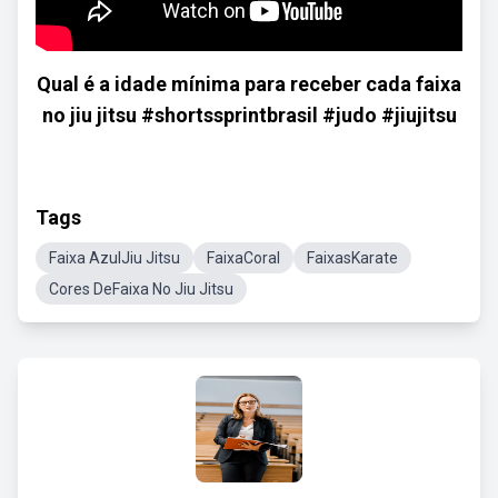
Qual é a idade mínima para receber cada faixa
no jiu jitsu #shortssprintbrasil #judo #jiujitsu
Tags
Faixa AzulJiu Jitsu
FaixaCoral
FaixasKarate
Cores DeFaixa No Jiu Jitsu