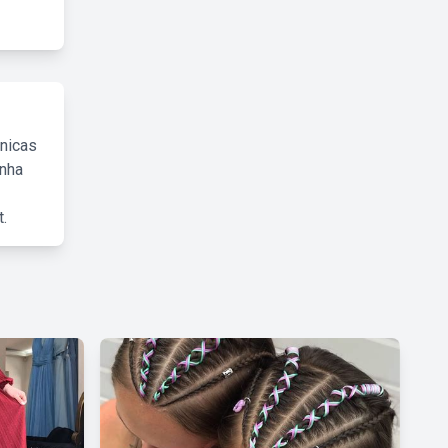
cnicas
inha
.