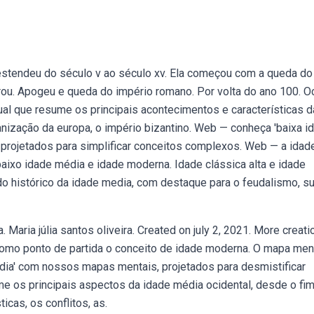
estendeu do século v ao século xv. Ela começou com a queda do
rrou. Apogeu e queda do império romano. Por volta do ano 100. 
l que resume os principais acontecimentos e características d
anização da europa, o império bizantino. Web — conheça 'baixa i
rojetados para simplificar conceitos complexos. Web — a idad
aixo idade média e idade moderna. Idade clássica alta e idade
o histórico da idade media, com destaque para o feudalismo, s
aria júlia santos oliveira. Created on july 2, 2021. More creati
como ponto de partida o conceito de idade moderna. O mapa men
dia' com nossos mapas mentais, projetados para desmistificar
os principais aspectos da idade média ocidental, desde o fi
icas, os conflitos, as.