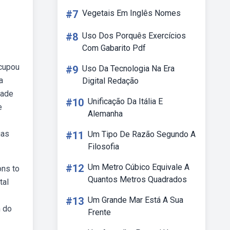
#7
Vegetais Em Inglês Nomes
#8
Uso Dos Porquês Exercícios
Com Gabarito Pdf
Ocupou
#9
Uso Da Tecnologia Na Era
a
Digital Redação
dade
#10
Unificação Da Itália E
e
Alemanha
uas
#11
Um Tipo De Razão Segundo A
Filosofia
#12
Um Metro Cúbico Equivale A
ons to
Quantos Metros Quadrados
tal
#13
Um Grande Mar Está A Sua
m do
Frente