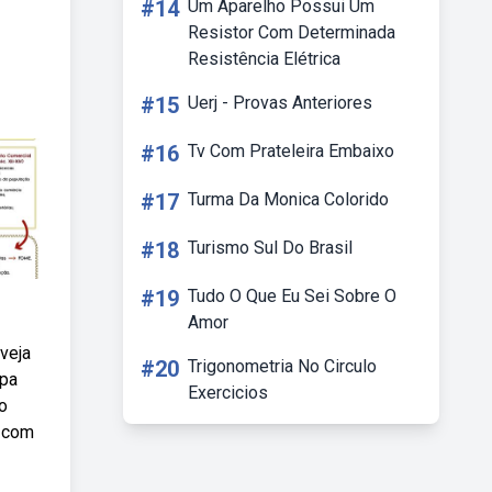
#14
Um Aparelho Possui Um
Resistor Com Determinada
Resistência Elétrica
#15
Uerj - Provas Anteriores
#16
Tv Com Prateleira Embaixo
#17
Turma Da Monica Colorido
#18
Turismo Sul Do Brasil
#19
Tudo O Que Eu Sei Sobre O
Amor
veja
#20
Trigonometria No Circulo
apa
Exercicios
o
, com