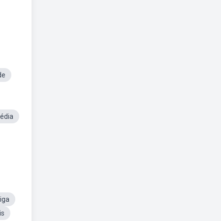
de
édia
iga
is