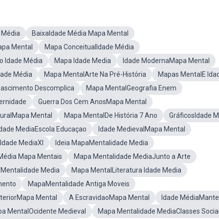
 Média
BaixaIdade Média Mapa Mental
apa Mental
Mapa ConceitualIdade Média
 Idade Média
Mapa Idade Media
Idade ModernaMapa Mental
dade Média
Mapa MentalArte Na Pré-História
Mapas MentalE Ida
ascimento Descomplica
Mapa MentalGeografia Enem
ernidade
Guerra Dos Cem AnosMapa Mental
turalMapa Mental
Mapa MentalDe História 7 Ano
GráficosIdade M
dade MediaEscola Educaçao
Idade MedievalMapa Mental
Idade MediaXI
Ideia MapaMentalidade Media
Média Mapa Mentais
Mapa Mentalidade MediaJunto a Arte
Mentalidade Media
Mapa MentalLiteratura Idade Media
mento
MapaMentalidade Antiga Moveis
nteriorMapa Mental
A EscravidaoMapa Mental
Idade MédiaMante
a MentalOcidente Medieval
Mapa Mentalidade MediaClasses Socia