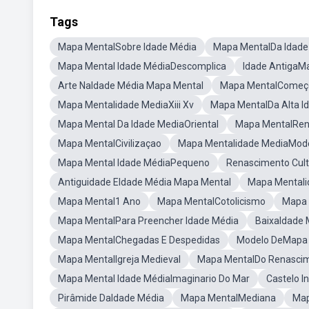
Tags
Mapa MentalSobre Idade Média
Mapa MentalDa Idade
Mapa Mental Idade MédiaDescomplica
Idade AntigaM
Arte NaIdade Média Mapa Mental
Mapa MentalComeço
Mapa Mentalidade MediaXiii Xv
Mapa MentalDa Alta I
Mapa Mental Da Idade MediaOriental
Mapa MentalRen
Mapa MentalCivilizaçao
Mapa Mentalidade MediaMod
Mapa Mental Idade MédiaPequeno
Renascimento Cul
Antiguidade EIdade Média Mapa Mental
Mapa Mentali
Mapa Mental1 Ano
Mapa MentalCotolicismo
Mapa 
Mapa MentalPara Preencher Idade Média
BaixaIdade 
Mapa MentalChegadas E Despedidas
Modelo DeMapa 
Mapa MentalIgreja Medieval
Mapa MentalDo Renasci
Mapa Mental Idade MédiaImaginario Do Mar
Castelo I
Pirâmide DaIdade Média
Mapa MentalMediana
Map