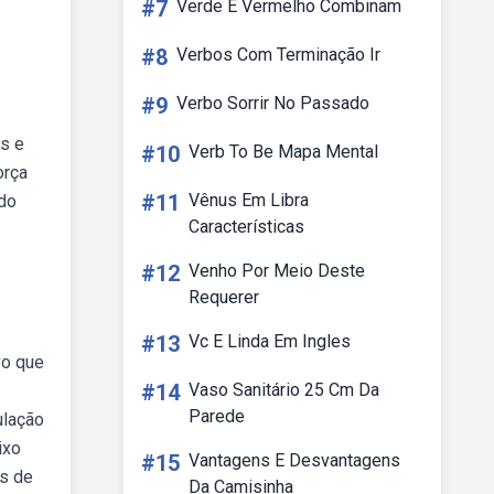
#7
Verde E Vermelho Combinam
#8
Verbos Com Terminação Ir
#9
Verbo Sorrir No Passado
es e
#10
Verb To Be Mapa Mental
orça
#11
Vênus Em Libra
ndo
Características
#12
Venho Por Meio Deste
Requerer
#13
Vc E Linda Em Ingles
vo que
#14
Vaso Sanitário 25 Cm Da
Parede
ulação
ixo
#15
Vantagens E Desvantagens
es de
Da Camisinha