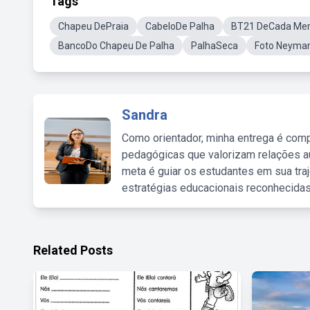
Tags
Chapeu DePraia
CabeloDe Palha
BT21 DeCada Me
BancoDo Chapeu De Palha
PalhaSeca
Foto Neyma
Sandra
Como orientador, minha entrega é comp
pedagógicas que valorizam relações au
meta é guiar os estudantes em sua traj
estratégias educacionais reconhecidas
Related Posts