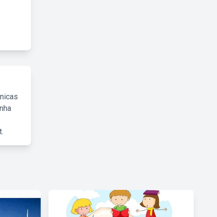
cnicas
inha
.