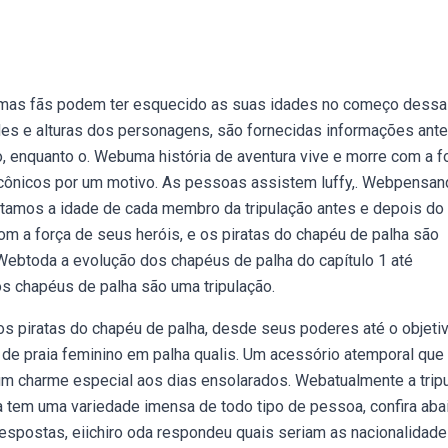
umas fãs podem ter esquecido as suas idades no começo dessa
des e alturas dos personagens, são fornecidas informações ant
o, enquanto o. Webuma história de aventura vive e morre com a f
 icônicos por um motivo. As pessoas assistem luffy,. Webpensa
istamos a idade de cada membro da tripulação antes e depois do
om a força de seus heróis, e os piratas do chapéu de palha são
 Webtoda a evolução dos chapéus de palha do capítulo 1 até
os chapéus de palha são uma tripulação.
s piratas do chapéu de palha, desde seus poderes até o objeti
de praia feminino em palha qualis. Um acessório atemporal que
um charme especial aos dias ensolarados. Webatualmente a trip
a tem uma variedade imensa de todo tipo de pessoa, confira aba
espostas, eiichiro oda respondeu quais seriam as nacionalidad