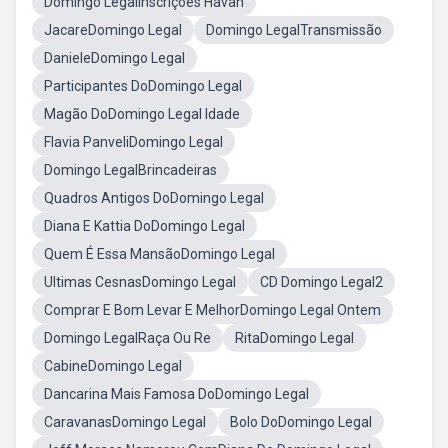
Domingo LegalInscrições Havan
JacareDomingo Legal
Domingo LegalTransmissão
DanieleDomingo Legal
Participantes DoDomingo Legal
Magão DoDomingo Legal Idade
Flavia PanveliDomingo Legal
Domingo LegalBrincadeiras
Quadros Antigos DoDomingo Legal
Diana E Kattia DoDomingo Legal
Quem É Essa MansãoDomingo Legal
Ultimas CesnasDomingo Legal
CD Domingo Legal2
Comprar E Bom Levar E MelhorDomingo Legal Ontem
Domingo LegalRaça Ou Re
RitaDomingo Legal
CabineDomingo Legal
Dancarina Mais Famosa DoDomingo Legal
CaravanasDomingo Legal
Bolo DoDomingo Legal