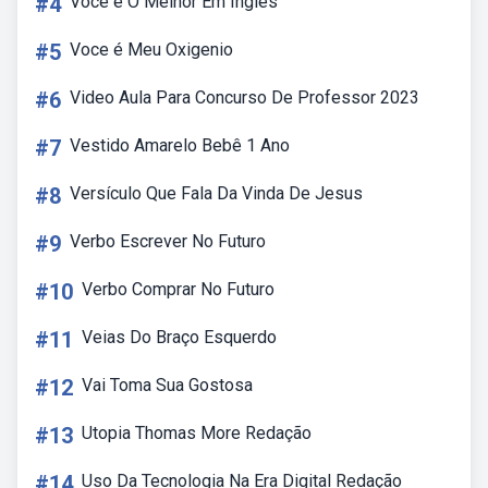
#4
Voce é O Melhor Em Ingles
#5
Voce é Meu Oxigenio
#6
Video Aula Para Concurso De Professor 2023
#7
Vestido Amarelo Bebê 1 Ano
#8
Versículo Que Fala Da Vinda De Jesus
#9
Verbo Escrever No Futuro
#10
Verbo Comprar No Futuro
#11
Veias Do Braço Esquerdo
#12
Vai Toma Sua Gostosa
#13
Utopia Thomas More Redação
#14
Uso Da Tecnologia Na Era Digital Redação