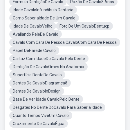
Formula DentiçãoDe Cavalo
Razão De Cavalo8 Anos
Idade CavaloInfundibulo Dentario
Como Saber aIdade De Um Cavalo
Idade De CavaloVelho
Foto De Um CavaloDentuçp
Avaliando PeleDe Cavalo
Cavalo Com Cara De Pessoa CavaloCom Cara De Pessoa
Papel DeParede Cavalo
Cartaz Com IdadeDo Cavalo Pelo Dente
Dentição De CavaloOmes Na Anatomia
Superfície DenteDe Cavalo
Dentes De CavaloDiagramçaõ
Dentes De CavaloInDesign
Base De Ver Idade CavaloPelo Dente
Desgates No Dente DoCavalo Para Saber a Idade
Quanto Tempo ViveUm Cavalo
Cruzamento De CavaloÉgua