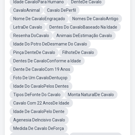
Idade CavaloPara Humano
DenteDe Cavalo
CavaloAnimal
Cavalo DePerfil
Nome De CavaloEngraçado
Nomes De CavaloAntigo
LetraDe Cavalo
Dentes Do CavaloBaseado Na Idade
Resenha DoCavalo
Animais DeEstimação Cavalo
Idade Do Potro DeDesmame Do Cavalo
Pinça DenteDe Cavalo
FilhoteDe Cavalo
Dentes De CavaloConforme a Idade
Dente De CavaloCom 19 Anos
Foto De Um CavaloDentuçop
Idade Do CavaloPelos Dentes
Tipos DeFonte Do Cavalo
Monta NaturalDe Cavalo
Cavalo Com 22 AnosDe Idade
Idade De CavaloPelo Dente
Agenesia DeIncisivo Cavalo
Medida De Cavalo DeForça