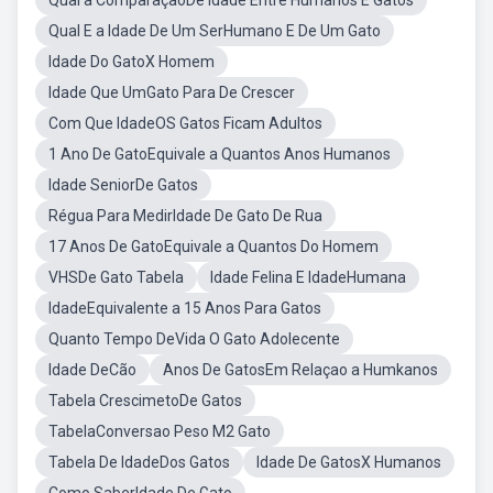
Qual a ComparaçãoDe Idade Entre Humanos E Gatos
Qual E a Idade De Um SerHumano E De Um Gato
Idade Do GatoX Homem
Idade Que UmGato Para De Crescer
Com Que IdadeOS Gatos Ficam Adultos
1 Ano De GatoEquivale a Quantos Anos Humanos
Idade SeniorDe Gatos
Régua Para MedirIdade De Gato De Rua
17 Anos De GatoEquivale a Quantos Do Homem
VHSDe Gato Tabela
Idade Felina E IdadeHumana
IdadeEquivalente a 15 Anos Para Gatos
Quanto Tempo DeVida O Gato Adolecente
Idade DeCão
Anos De GatosEm Relaçao a Humkanos
Tabela CrescimetoDe Gatos
TabelaConversao Peso M2 Gato
Tabela De IdadeDos Gatos
Idade De GatosX Humanos