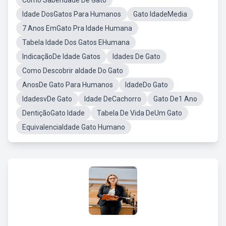
Como SaberIdade De Gato
Idade DosGatos Para Humanos
Gato IdadeMedia
7 Anos EmGato Pra Idade Humana
Tabela Idade Dos Gatos EHumana
IndicaçãoDe Idade Gatos
Idades De Gato
Como Descobrir aIdade Do Gato
AnosDe Gato Para Humanos
IdadeDo Gato
IdadesvDe Gato
Idade DeCachorro
Gato De1 Ano
DentiçãoGato Idade
Tabela De Vida DeUm Gato
EquivalenciaIdade Gato Humano