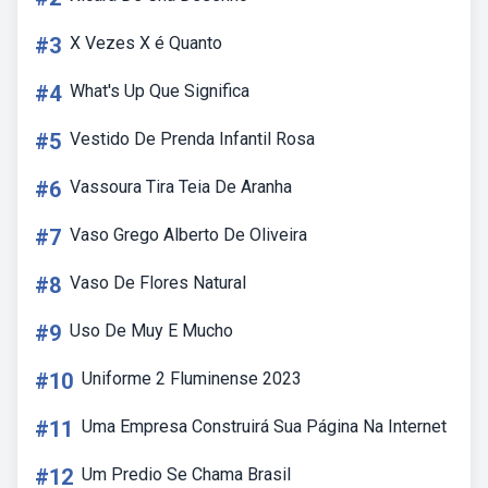
#3
X Vezes X é Quanto
#4
What's Up Que Significa
#5
Vestido De Prenda Infantil Rosa
#6
Vassoura Tira Teia De Aranha
#7
Vaso Grego Alberto De Oliveira
#8
Vaso De Flores Natural
#9
Uso De Muy E Mucho
#10
Uniforme 2 Fluminense 2023
#11
Uma Empresa Construirá Sua Página Na Internet
#12
Um Predio Se Chama Brasil