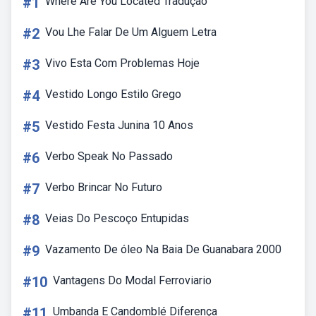
#1
Where Are You Located Tradução
#2
Vou Lhe Falar De Um Alguem Letra
#3
Vivo Esta Com Problemas Hoje
#4
Vestido Longo Estilo Grego
#5
Vestido Festa Junina 10 Anos
#6
Verbo Speak No Passado
#7
Verbo Brincar No Futuro
#8
Veias Do Pescoço Entupidas
#9
Vazamento De óleo Na Baia De Guanabara 2000
#10
Vantagens Do Modal Ferroviario
#11
Umbanda E Candomblé Diferença