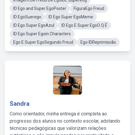
Imagem De Freud De EgoIDE Supereog
ID Ego and Super EgoPoster
FiguraEgo Freud
ID EgoSuerego
ID Ego Super EgoMeme
ID Ego Super EgoAzul
ID Ego E Super EgoO Q É
ID Ego Super Egoin Characters
Ego E Super EgoSegundo Freud
Ego IDReprimissão
Sandra
Como orientador, minha entrega é completa ao
progresso dos alunos no contexto escolar, adotando
técnicas pedagógicas que valorizam relações