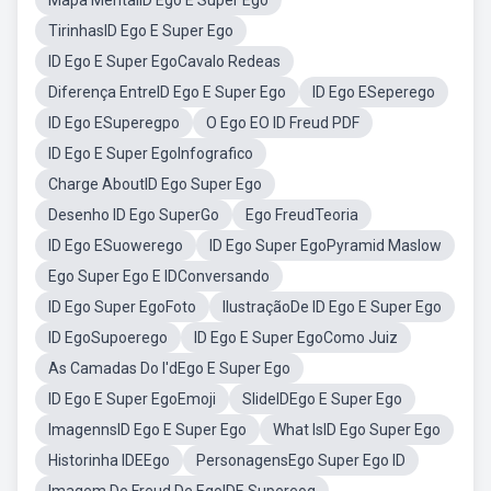
Mapa MentalID Ego E Super Ego
TirinhasID Ego E Super Ego
ID Ego E Super EgoCavalo Redeas
Diferença EntreID Ego E Super Ego
ID Ego ESeperego
ID Ego ESuperegpo
O Ego EO ID Freud PDF
ID Ego E Super EgoInfografico
Charge AboutID Ego Super Ego
Desenho ID Ego SuperGo
Ego FreudTeoria
ID Ego ESuowerego
ID Ego Super EgoPyramid Maslow
Ego Super Ego E IDConversando
ID Ego Super EgoFoto
IlustraçãoDe ID Ego E Super Ego
ID EgoSupoerego
ID Ego E Super EgoComo Juiz
As Camadas Do I'dEgo E Super Ego
ID Ego E Super EgoEmoji
SlideIDEgo E Super Ego
ImagennsID Ego E Super Ego
What IsID Ego Super Ego
Historinha IDEEgo
PersonagensEgo Super Ego ID