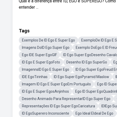
Qual é a diferença entre ID, EGO e SUPEREGO? Como 
entender ...
Tags
Exemplos De ID Ego E Super Ego
ExemploDe ID Ego E 
Imagens DoID Ego Super Ego
Exemplo DoEgo E ID Freu
Ego IDE Super EgoGIF
ID Ego Super EgoDesenho Caval
ID Ego E Super EgoFoto
Desenho ID Ego SuperGo
Eg
ImagennsID Ego E Super Ego
ID Ego Super EgoFreud E
IDE EgoTirinhas
ID Ego Super EgoPyramid Maslow
Imagem ID Ego E Super EgoEm Português
Ego ID Sup
ID Ego E Super EgosAnjinhos
Ego ID Super EgoQuadrin
Desenho Animado Para RepresentarID Ego Super Ego
Representações ID Ego Super EgoCaricatura
IDIEgo S
ID EgoSuperero Inconsciente
Ego Ideal EIdeal De Ego