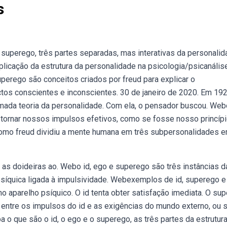
s
superego, três partes separadas, mas interativas da personali
xplicação da estrutura da personalidade na psicologia/psicanális
uperego são conceitos criados por freud para explicar o
os conscientes e inconscientes. 30 de janeiro de 2020. Em 192
amada teoria da personalidade. Com ela, o pensador buscou. We
de tornar nossos impulsos efetivos, como se fosse nosso princíp
 como freud dividiu a mente humana em três subpersonalidades 
 as doideiras ao. Webo id, ego e superego são três instâncias d
psíquica ligada à impulsividade. Webexemplos de id, superego e
no aparelho psíquico. O id tenta obter satisfação imediata. O su
entre os impulsos do id e as exigências do mundo externo, ou s
a o que são o id, o ego e o superego, as três partes da estrutur