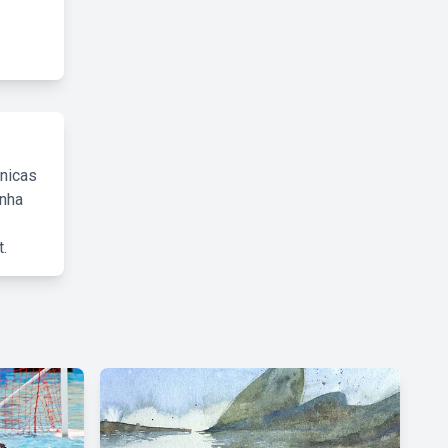
cnicas
inha
.