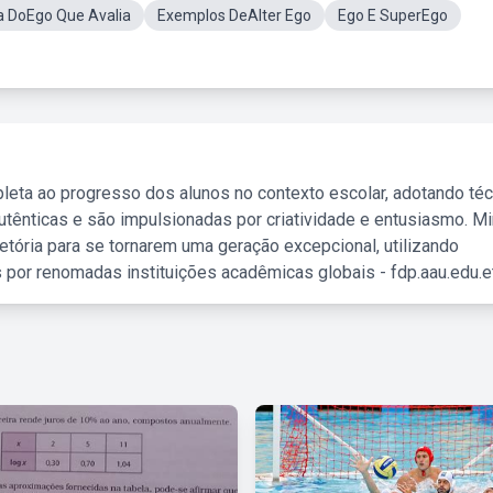
a DoEgo Que Avalia
Exemplos DeAlter Ego
Ego E SuperEgo
leta ao progresso dos alunos no contexto escolar, adotando té
tênticas e são impulsionadas por criatividade e entusiasmo. M
etória para se tornarem uma geração excepcional, utilizando
 por renomadas instituições acadêmicas globais - fdp.aau.edu.et