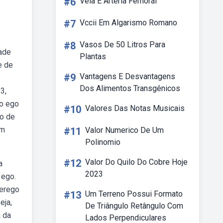
#6
Veia E Arteria Femoral
#7
Vccii Em Algarismo Romano
#8
Vasos De 50 Litros Para
dade
Plantas
e de
#9
Vantagens E Desvantagens
Dos Alimentos Transgênicos
3,
bo ego
#10
Valores Das Notas Musicais
io de
em
#11
Valor Numerico De Um
Polinomio
#12
Valor Do Quilo Do Cobre Hoje
a
2023
 ego.
perego
#13
Um Terreno Possui Formato
eja,
De Triângulo Retângulo Com
a da
Lados Perpendiculares