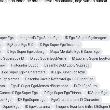
segundo vídeo de nossa série Psicanálise, hoje vamos buscar
Super Ego
ImagensID Ego Super Ego
ID Ego E Super EgoImagem
d
EgSuper Ego E ID
ID Ego Super EgoDesenho
o
ID Ego Super EgoIceberg
Mapa MentalID Ego E Super Ego
o SuperEgoe ID
ID Ego Super EgoMeme
ID Ego and Super EgoPo
moji
Historinha IDEEgo
Desenho DoID Ego E Suprego
ID Ego Super Egoin Characters
ID Ego Super EgoAzul
er EgoMemes
Desenho Cavalo RefernteEgo IDE Super Ego
hos
Ego ID Super EgoMemes Não Intendo
ID Est EgoSum
CanecaID Ego Super Ego
ID Ego Super EgoTirinha
HQSuper Ego
uper Ego
IDE EgoSuperrego
EgoCharacter and ID Character
OqueE Ego
ID EgoFuturama
Imagens Equilibrio Entre IDESuper