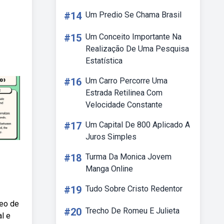
#14
Um Predio Se Chama Brasil
#15
Um Conceito Importante Na
Realização De Uma Pesquisa
Estatística
#16
Um Carro Percorre Uma
Estrada Retilinea Com
Velocidade Constante
#17
Um Capital De 800 Aplicado A
Juros Simples
#18
Turma Da Monica Jovem
Manga Online
#19
Tudo Sobre Cristo Redentor
deo de
#20
Trecho De Romeu E Julieta
l e