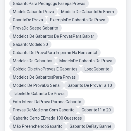
GabaritoPara Pedagogo Fasepa Provas
ModeloGabarito Prova
Modelo De GabaritoDo Enem
GaaritoDe Prova
ExemploDe Gabarito De Prova
ProvaDo Saepe Gabarito
Modelos De Gabaritos De ProvasPara Baixar
GabaritoModelo 30
Gabarito De ProvaPara Imprimir Na Horizontal
ModelosDe Gabaritos
ModeloDe Gabarito De Prova
Colégio ObjetivoProvas E Gabaritos
LogoGabarito
Modelos De GabaritosPara Provas
Modelo De ProvaDo Senai
Gabarito De Prova1 a 10
TabeleDe Gabarito De Prova
Foto Inteiro DaProva Parana Gabarito
Provas DeMedicina Com Gabarito
Gabarito11 a 20
Gabarito Certo EErrado 100 Questoes
Mão PreenchendoGabarito
Gabarito DeFlay Banne