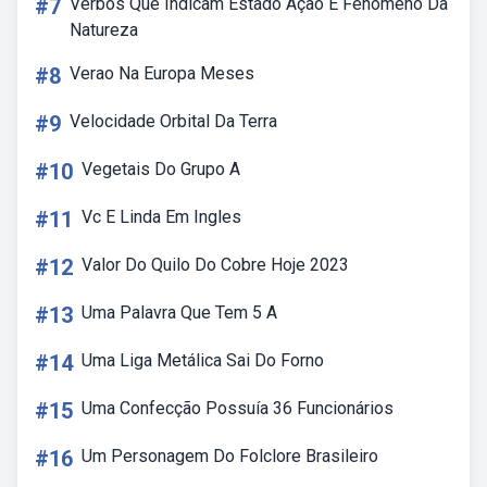
#7
Verbos Que Indicam Estado Ação E Fenomeno Da
Natureza
#8
Verao Na Europa Meses
#9
Velocidade Orbital Da Terra
#10
Vegetais Do Grupo A
#11
Vc E Linda Em Ingles
#12
Valor Do Quilo Do Cobre Hoje 2023
#13
Uma Palavra Que Tem 5 A
#14
Uma Liga Metálica Sai Do Forno
#15
Uma Confecção Possuía 36 Funcionários
#16
Um Personagem Do Folclore Brasileiro