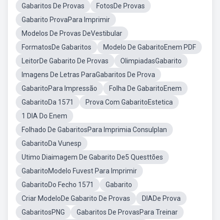
Gabaritos De Provas
FotosDe Provas
Gabarito ProvaPara Imprimir
Modelos De Provas DeVestibular
FormatosDe Gabaritos
Modelo De GabaritoEnem PDF
LeitorDe Gabarito De Provas
OlimpiadasGabarito
Imagens De Letras ParaGabaritos De Prova
GabaritoPara Impressão
Folha De GabaritoEnem
GabaritoDa 1571
Prova Com GabaritoEstetica
1 DIA Do Enem
Folhado De GabaritosPara Imprimia Consulplan
GabaritoDa Vunesp
Utimo Diaimagem De Gabarito De5 Questtões
GabaritoModelo Fuvest Para Imprimir
GabaritoDo Fecho 1571
Gabarito
Criar ModeloDe Gabarito De Provas
DIADe Prova
GabaritosPNG
Gabaritos De ProvasPara Treinar