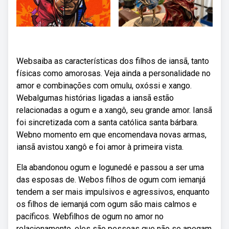
Websaiba as características dos filhos de iansã, tanto
físicas como amorosas. Veja ainda a personalidade no
amor e combinações com omulu, oxóssi e xango.
Webalgumas histórias ligadas a iansã estão
relacionadas a ogum e a xangô, seu grande amor. Iansã
foi sincretizada com a santa católica santa bárbara.
Webno momento em que encomendava novas armas,
iansã avistou xangô e foi amor à primeira vista.
Ela abandonou ogum e logunedé e passou a ser uma
das esposas de. Webos filhos de ogum com iemanjá
tendem a ser mais impulsivos e agressivos, enquanto
os filhos de iemanjá com ogum são mais calmos e
pacíficos. Webfilhos de ogum no amor no
relacionamento, eles são pessoas que não se apegam