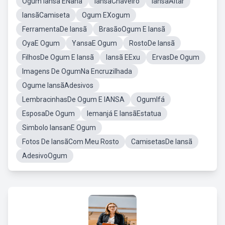
Ogum Iansã ENanã
IansãChaveiro
IansãAltar
IansãCamiseta
Ogum EXogum
FerramentaDe Iansã
BrasãoOgum E Iansã
OyaE Ogum
YansaE Ogum
RostoDe Iansã
FilhosDe Ogum E Iansã
Iansã EExu
ErvasDe Ogum
Imagens De OgumNa Encruzilhada
Ogume IansãAdesivos
LembracinhasDe Ogum E IANSA
OgumIfá
EsposaDe Ogum
Iemanjá E IansãEstatua
Simbolo IansanE Ogum
Fotos De IansãCom Meu Rosto
CamisetasDe Iansã
AdesivoOgum