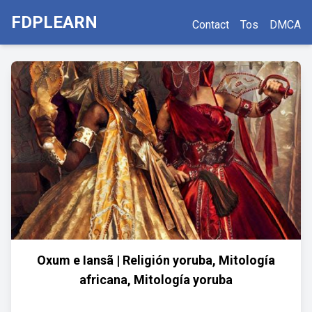
FDPLEARN
Contact
Tos
DMCA
Oxum e Iansã | Religión yoruba, Mitología
africana, Mitología yoruba