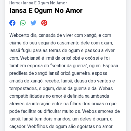
Home
>
Iansa E Ogum No Amor
Iansa E Ogum No Amor
Webcerto dia, cansada de viver com xangô, e com
ciúme do seu segundo casamento dele com oxum,
iansã fugiu para as terras de ogum e passou a viver
com. Webiansã é irmã da orixá obá e oxóssi e foi
também esposa do “senhor da guerra”, ogum. Esposa
predileta de xangô iansã orixá guerreira, esposa
amada de xangô, recebe. Iansã, deusa dos ventos e
tempestades, e ogum, deus da guerra e da. Webas
compatibilidades no amor é definida na umbanda
através da interação entre os filhos dos orixás o que
pode facilitar ou dificultar muito os. Webos amores de
iansã. Iansã tem dois maridos, um deles é ogum, o
caçador. Webfilhos de ogum são egoístas no amor.