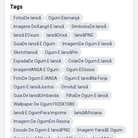
Tags
FotosDe Iansã
Ogum EIemanjá
Imagens DeXangô E Iansã
SímbolosDe Iansã
Iansã EOxum
IansãOrixá
IansãPNG
GuiaDe Iansã E Ogum
ImagemDe Ogum E Iansã
SketchIansã
Ogum E IansãPin
EspadaDe Ogum E Iansã
ColarDe Ogum E Iansã
ImagemIANSA E Ogum
Ogum EOxossi
FotoDe Ogum E IANSA
Ogum E IansãNa Forja
Ogum E IansãJuntos
OmoluE Iansã
Guia De IansãUmbanda
FilhaDe Ogum E Iansã
Wallpaper De Ogum1920X1080
Iansã E OgumPara Imprimir
IansãAfricana
Imagem De OgumEm Resina
Escudo De Ogum E IansãPNG
Imagem YansãE Ogum