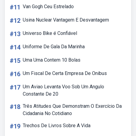
#11
Van Gogh Ceu Estrelado
#12
Usina Nuclear Vantagem E Desvantagem
#13
Universo Bike é Confiável
#14
Uniforme De Gala Da Marinha
#15
Uma Urna Contem 10 Bolas
#16
Um Fiscal De Certa Empresa De Onibus
#17
Um Aviao Levanta Voo Sob Um Angulo
Constante De 20
#18
Três Atitudes Que Demonstram O Exercício Da
Cidadania No Cotidiano
#19
Trechos De Livros Sobre A Vida