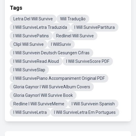
Tags
Letra DeI Will Survive
Will Tradução
I Will SurviveLetra Traduzida
I Will SurvivePartitura
I Will SurvivePatins
RedlineI Will Survive
ClipI Will Survive
I WillSurviv
I Will Survivein Deutsch Gesungen Cifras
I Will SurviveRead Aloud
I Will SurviveScore PDF
I Will SurviveSlap
I Will SurvivePiano Accompaniment Original PDF
Gloria Gaynor I Will SurviveAlbum Covers
Gloria GaynorI Will Survive Book
Redline I Will SurviveMeme
I Will Survivein Spanish
I Will SurviveLetra
I Will SurviveLetra Em Portugues