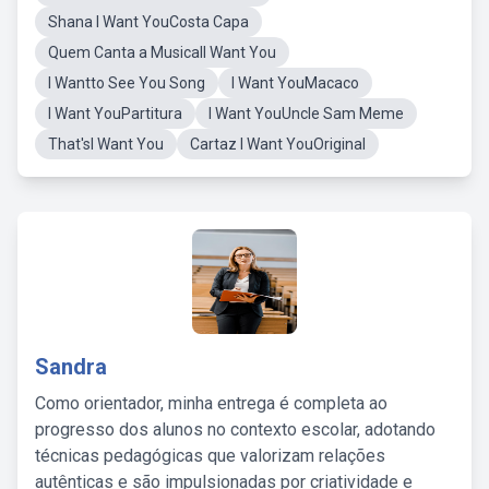
Shana I Want YouCosta Capa
Quem Canta a MusicalI Want You
I Wantto See You Song
I Want YouMacaco
I Want YouPartitura
I Want YouUncle Sam Meme
That'sI Want You
Cartaz I Want YouOriginal
Sandra
Como orientador, minha entrega é completa ao
progresso dos alunos no contexto escolar, adotando
técnicas pedagógicas que valorizam relações
autênticas e são impulsionadas por criatividade e