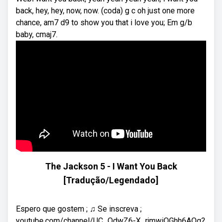
back, hey, hey, now, now. (coda) g c oh just one more
chance, am7 d9 to show you that i love you; Em g/b
baby, cmaj7.
The Jackson 5 - I Want You Back
[Tradução/Legendado]
Espero que gostem ; ♫ Se inscreva ;
youtube.com/channel/UC_QdwZ6-X_rjmwiOGhh6AOg?