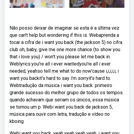
Não posso deixar de imaginar se esta é a última vez
que can't help but wondering if this is. Webaprenda a
tocar a cifra de i want you back (the jackson 5) no cifra
club oh, baby, give me one more chance (to show you
that i love you) / won't you please let me back in.
Weblyrics:you're all i ever wantedyou're all i ever
needed, yeahso tell me what to do now'cause i,i,i,i,i, i
want you backit's hard to say i'm sorryit's hard to.
Webtradução da música i want you back. primeiro
grande sucesso do melhor grupo de todos os tempos.
quando achavam que seriam os únicos, essa música
se tornou um p. Webi want you back de jackson 5,
música para ouvir com letra, tradução e vídeo no
kboing.
Webi want you back, yeah yeah yeah yeah, i want you