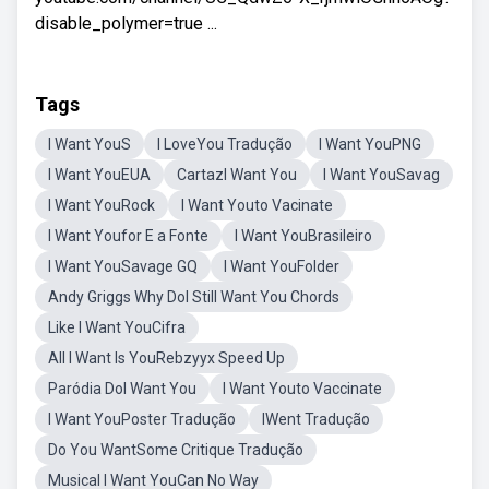
disable_polymer=true ...
Tags
I Want YouS
I LoveYou Tradução
I Want YouPNG
I Want YouEUA
CartazI Want You
I Want YouSavag
I Want YouRock
I Want Youto Vacinate
I Want Youfor E a Fonte
I Want YouBrasileiro
I Want YouSavage GQ
I Want YouFolder
Andy Griggs Why DoI Still Want You Chords
Like I Want YouCifra
All I Want Is YouRebzyyx Speed Up
Paródia DoI Want You
I Want Youto Vaccinate
I Want YouPoster Tradução
IWent Tradução
Do You WantSome Critique Tradução
Musical I Want YouCan No Way