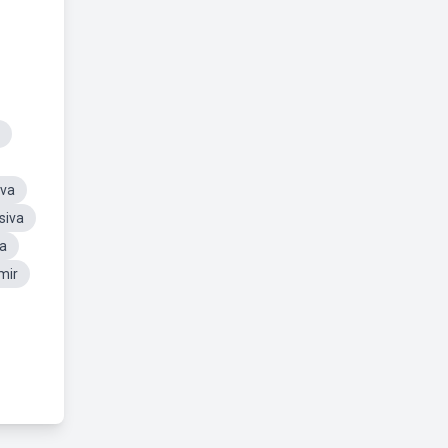
iva
siva
va
mir