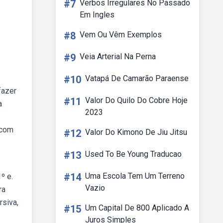
#7
Verbos Irregulares No Passado
Em Ingles
#8
Vem Ou Vêm Exemplos
#9
Veia Arterial Na Perna
#10
Vatapá De Camarão Paraense
fazer
#11
Valor Do Quilo Do Cobre Hoje
a
2023
 com
#12
Valor Do Kimono De Jiu Jitsu
#13
Used To Be Young Traducao
#14
Uma Escola Tem Um Terreno
º e.
Vazio
ra
rsiva,
#15
Um Capital De 800 Aplicado A
Juros Simples