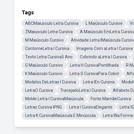
Tags
ABCMaiusculo Letra Cursiva
L Maiúsculo Cursive
Vo
ZMaiusculo Letra Cursiva
A Maiúsculo EmLetra Cursiv
M Maiúsculo Cursivo
Atividade Letra IMaiúscula Cursiv
ContorneLetra I Cursiva
Imagens Com aLetra I Cursiva
Texto Letra Cursiva5 Ano
Cobrindo aLetra I Cursiva
G Maiúsculo Cursivo
Letra H CursivaPontilhada
R Ma
K Maiúsculo Cursivo
Letra S CursivaPara Cobrir
Alf
Modelos DeLetras I Cursiva
Letra IEn Cursiva
Modelo
LetraO Cursiva
TracejadoLetra I Cursiva
Alfabeto D
Molde Letra I CursivaMaiúscula
Fonte MamãeCursiva
Letras Cursiva IPNG
Letra I CursivaElegante
Letra I
Letra K CursivaMaiúscula E Minúscula
Letra INa Forma