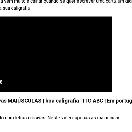
va vem muito a calhar quando se quer escrever uma carta, um diá
 sua caligrafia.
ivas MAIÚSCULAS | boa caligrafia | ITO ABC | Em portu
eto com letras cursivas. Neste vídeo, apenas as maiúsculas.