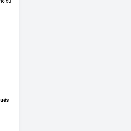
rio ou
guês