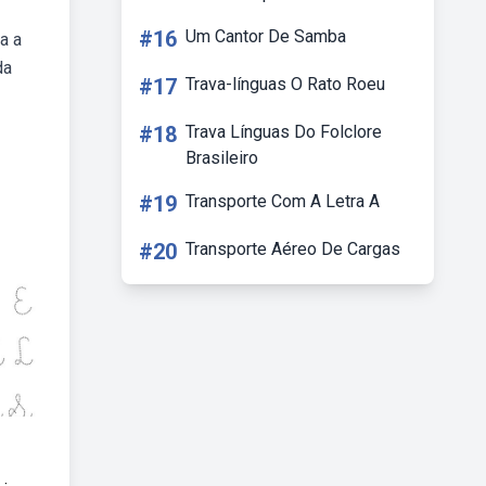
#16
Um Cantor De Samba
a a
da
#17
Trava-línguas O Rato Roeu
#18
Trava Línguas Do Folclore
Brasileiro
#19
Transporte Com A Letra A
#20
Transporte Aéreo De Cargas