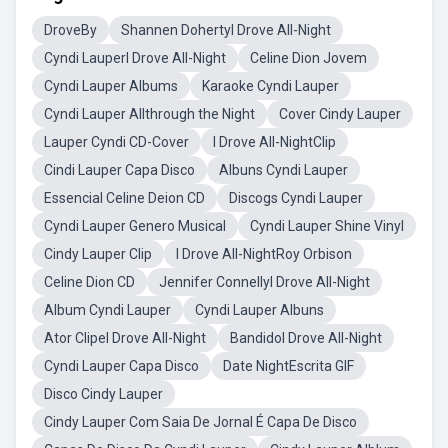
DroveBy
Shannen DohertyI Drove All-Night
Cyndi LauperI Drove All-Night
Celine Dion Jovem
Cyndi Lauper Albums
Karaoke Cyndi Lauper
Cyndi Lauper Allthrough the Night
Cover Cindy Lauper
Lauper Cyndi CD-Cover
I Drove All-NightClip
Cindi Lauper Capa Disco
Albuns Cyndi Lauper
Essencial Celine Deion CD
Discogs Cyndi Lauper
Cyndi Lauper Genero Musical
Cyndi Lauper Shine Vinyl
Cindy Lauper Clip
I Drove All-NightRoy Orbison
Celine Dion CD
Jennifer ConnellyI Drove All-Night
Album Cyndi Lauper
Cyndi Lauper Albuns
Ator ClipeI Drove All-Night
BandidoI Drove All-Night
Cyndi Lauper Capa Disco
Date NightEscrita GIF
Disco Cindy Lauper
Cindy Lauper Com Saia De Jornal É Capa De Disco