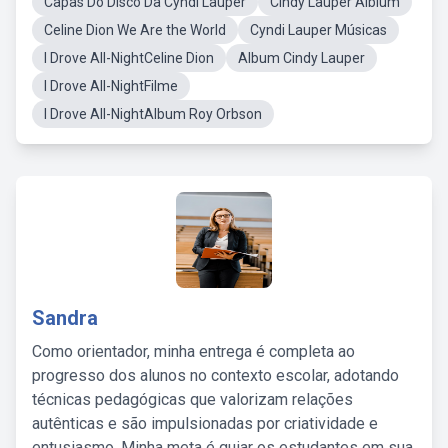
Capas Do Disco Da Cyndi Lauper
Cindy Lauper Alblum
Celine Dion We Are the World
Cyndi Lauper Músicas
I Drove All-NightCeline Dion
Album Cindy Lauper
I Drove All-NightFilme
I Drove All-NightAlbum Roy Orbson
Sandra
Como orientador, minha entrega é completa ao
progresso dos alunos no contexto escolar, adotando
técnicas pedagógicas que valorizam relações
autênticas e são impulsionadas por criatividade e
entusiasmo. Minha meta é guiar os estudantes em sua