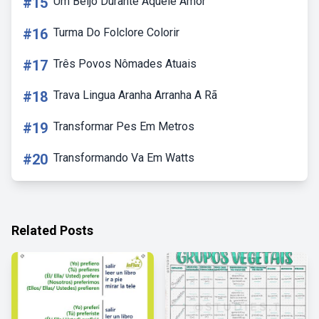
#15
Um Beijo Durante Aquele Amor
#16
Turma Do Folclore Colorir
#17
Três Povos Nômades Atuais
#18
Trava Lingua Aranha Arranha A Rã
#19
Transformar Pes Em Metros
#20
Transformando Va Em Watts
Related Posts