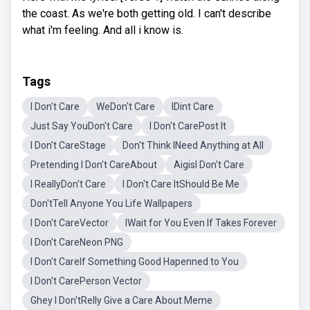
the coast. As we're both getting old. I can't describe
what i'm feeling. And all i know is.
Tags
I Don't Care
WeDon't Care
IDint Care
Just Say YouDon't Care
I Don't CarePost It
I Don't CareStage
Don't Think INeed Anything at All
Pretending I Don't CareAbout
AigisI Don't Care
I ReallyDon't Care
I Don't Care ItShould Be Me
Don'tTell Anyone You Life Wallpapers
I Don't CareVector
IWait for You Even If Takes Forever
I Don't CareNeon PNG
I Don't CareIf Something Good Hapenned to You
I Don't CarePerson Vector
Ghey I Don'tRelly Give a Care About Meme