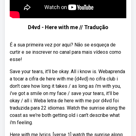
D4vd - Here with me // Tradução
É a sua primeira vez por aqui? Não se esqueça de
curtir e se inscrever no canal para mais vídeos como
esse!
Save your tears, it'll be okay. All i know is. Webaprenda
a tocar a cifra de here with me (d4vd) no cifra club i
don't care how long it takes / as long as i'm with you,
i've got a smile on my face / save your tears, it'll be
okay / all i. Weba letra de here with me por d4vd foi
traduzida para 22 idiomas. Watch the sunrise along the
coast as we′re both getting old i can't describe what
i′m feeling.
Here with me lyrics. [verse 1] watch the sunrise along