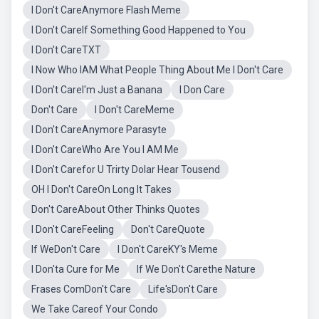
I Don't CareAnymore Flash Meme
I Don't CareIf Something Good Happened to You
I Don't CareTXT
I Now Who IAM What People Thing About Me I Don't Care
I Don't CareI'm Just a Banana
I Don Care
Don't Care
I Don't CareMeme
I Don't CareAnymore Parasyte
I Don't CareWho Are You I AM Me
I Don't Carefor U Trirty Dolar Hear Tousend
OH I Don't CareOn Long It Takes
Don't CareAbout Other Thinks Quotes
I Don't CareFeeling
Don't CareQuote
If WeDon't Care
I Don't CareKY's Meme
I Don'ta Cure for Me
If We Don't Carethe Nature
Frases ComDon't Care
Life'sDon't Care
We Take Careof Your Condo