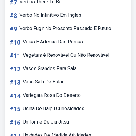
#7
Verbos There To Be
#8
Verbo No Infinitivo Em Ingles
#9
Verbo Fugir No Presente Passado E Futuro
#10
Veias E Arterias Das Pernas
#11
Vegetais é Renovável Ou Não Renovável
#12
Vasos Grandes Para Sala
#13
Vaso Sala De Estar
#14
Variegata Rosa Do Deserto
#15
Usina De Itaipu Curiosidades
#16
Uniforme De Jiu Jitsu
Unidades De Medida Atividades