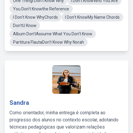
One ThingI Don't Know Why
I Don't KnowWho You Are
You Don't Knowthe Reference
I Don't Know WhyChords
I Don't KnowMy Name Chords
Don'tU Know
Album Don'tAssume What You Don't Know
Partitura FlautaDon't Know Why Norah
Sandra
Como orientador, minha entrega é completa ao
progresso dos alunos no contexto escolar, adotando
técnicas pedagógicas que valorizam relações