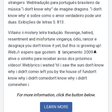
strangers. Webtradução para português brasileiro da
música “i don’t know why” de imagine dragons. “i don’t
know why' é sobre como o amor verdadeiro pode unir
duas. Exibições de letras 5. 813.
Villains ii mistery letra tradução. Revenge, hatred,
resentment and misfortune vingança, ódio, rancor e
desgraça you don't know it yet, but this is growing up!
Web🎶 espero que gostem. ⏬ lançamento: 2009🔔
ative o sininho para receber aviso dos próximos
vídeos! Weblyrics:i waited 'til i saw the suni don't know
why i didn't comei left you by the house of fundon't
know why i didn't comedon't know why i didn't
comewhen i.
For more information, click the button below.
LEARN MORE