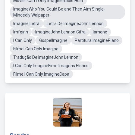
Movie I Can't Only ImagineRadio Host
ImagineWho You Could Be and Then Aim Single-
Mindedly Walpaper
Imagine Letra
Letra De ImagineJohn Lennon
Imfginn
ImagineJohn Lennon Cifra
Iamgne
I Can Only
GospelImagine
Partitura ImaginePiano
FilmeI Can Only Imagine
Tradução De ImagineJohn Lennon
I Can Only ImagineFime Imagens Elenco
Filme I Can Only ImagineCapa