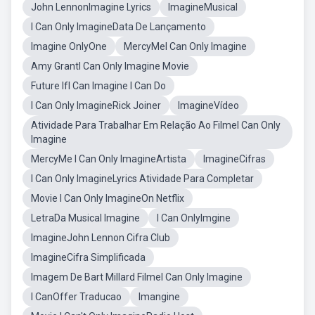
John LennonImagine Lyrics
ImagineMusical
I Can Only ImagineData De Lançamento
Imagine OnlyOne
MercyMeI Can Only Imagine
Amy GrantI Can Only Imagine Movie
Future IfI Can Imagine I Can Do
I Can Only ImagineRick Joiner
ImagineVídeo
Atividade Para Trabalhar Em Relação Ao FilmeI Can Only
Imagine
MercyMe I Can Only ImagineArtista
ImagineCifras
I Can Only ImagineLyrics Atividade Para Completar
Movie I Can Only ImagineOn Netflix
LetraDa Musical Imagine
I Can OnlyImgine
ImagineJohn Lennon Cifra Club
ImagineCifra Simplificada
Imagem De Bart Millard FilmeI Can Only Imagine
I CanOffer Traducao
Imangine