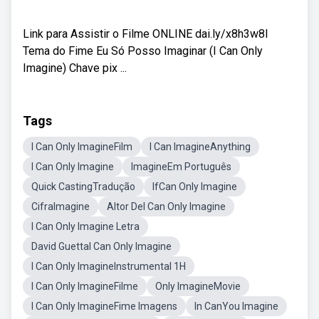
Link para Assistir o Filme ONLINE dai.ly/x8h3w8l
Tema do Fime Eu Só Posso Imaginar (I Can Only
Imagine) Chave pix ...
Tags
I Can Only ImagineFilm
I Can ImagineAnything
I Can Only Imagine
ImagineEm Português
Quick CastingTradução
IfCan Only Imagine
CifraImagine
Altor DeI Can Only Imagine
I Can Only Imagine Letra
David GuettaI Can Only Imagine
I Can Only ImagineInstrumental 1H
I Can Only ImagineFilme
Only ImagineMovie
I Can Only ImagineFime Imagens
In CanYou Imagine