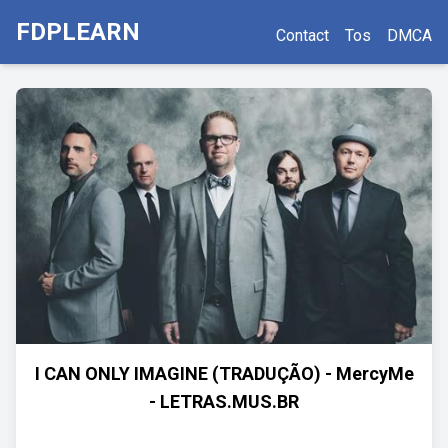
FDPLEARN
Contact
Tos
DMCA
I CAN ONLY IMAGINE (TRADUÇÃO) - MercyMe
- LETRAS.MUS.BR