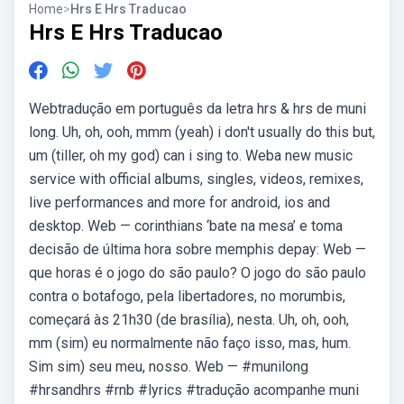
Home
>
Hrs E Hrs Traducao
Hrs E Hrs Traducao
Webtradução em português da letra hrs & hrs de muni
long. Uh, oh, ooh, mmm (yeah) i don′t usually do this but,
um (tiller, oh my god) can i sing to. Weba new music
service with official albums, singles, videos, remixes,
live performances and more for android, ios and
desktop. Web — corinthians ‘bate na mesa’ e toma
decisão de última hora sobre memphis depay: Web —
que horas é o jogo do são paulo? O jogo do são paulo
contra o botafogo, pela libertadores, no morumbis,
começará às 21h30 (de brasília), nesta. Uh, oh, ooh,
mm (sim) eu normalmente não faço isso, mas, hum.
Sim sim) seu meu, nosso. Web — #munilong
#hrsandhrs #rnb #lyrics #tradução acompanhe muni