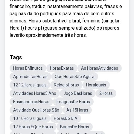
financeiro, traduz instantaneamente palavras, frases e
páginas da do português para mais de cem outros
idiomas. Horas substantivo, plural, feminino (singular:
Hora f) hours pl (quase sempre utilizado) os reparos
levarão aproximadamente três horas.
Tags
Horas EMinutos
HorasExatas
As HorasAtividades
Aprender asHoras
Que HorasSão Agora
12 12Horas Iguais
RelógioHoras
HoraIguais
Atividades Horas5 Ano
Jogo DasHoras
2Horas
Ensinando asHoras
ImagensDe Horas
Atividade QueHoras São
As 15Horas
10 10Horas Iguais
HorasDo DIA
17 Horas EQue Horas
BancoDe Horas