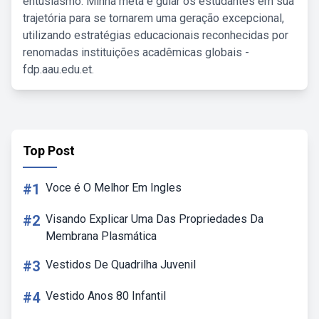
entusiasmo. Minha meta é guiar os estudantes em sua
trajetória para se tornarem uma geração excepcional,
utilizando estratégias educacionais reconhecidas por
renomadas instituições acadêmicas globais -
fdp.aau.edu.et.
Top Post
#1
Voce é O Melhor Em Ingles
#2
Visando Explicar Uma Das Propriedades Da
Membrana Plasmática
#3
Vestidos De Quadrilha Juvenil
#4
Vestido Anos 80 Infantil