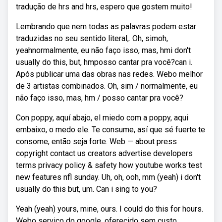
tradução de hrs and hrs, espero que gostem muito!
Lembrando que nem todas as palavras podem estar
traduzidas no seu sentido literal,. Oh, simoh,
yeahnormalmente, eu não faço isso, mas, hmi don't
usually do this, but, hmposso cantar pra você?can i.
Após publicar uma das obras nas redes. Webo melhor
de 3 artistas combinados. Oh, sim / normalmente, eu
não faço isso, mas, hm / posso cantar pra você?
Con poppy, aquí abajo, el miedo com a poppy, aqui
embaixo, o medo ele. Te consume, así que sé fuerte te
consome, então seja forte. Web — about press
copyright contact us creators advertise developers
terms privacy policy & safety how youtube works test
new features nfl sunday. Uh, oh, ooh, mm (yeah) i don't
usually do this but, um. Can i sing to you?
Yeah (yeah) yours, mine, ours. I could do this for hours.
Webo serviço do google, oferecido sem custo