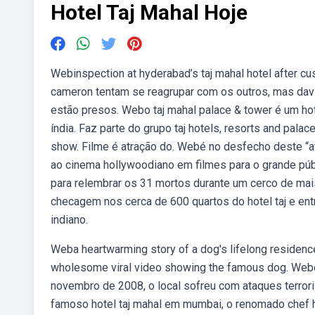
Hotel Taj Mahal Hoje
Webinspection at hyderabad’s taj mahal hotel after cu
cameron tentam se reagrupar com os outros, mas davi
estão presos. Webo taj mahal palace & tower é um hot
índia. Faz parte do grupo taj hotels, resorts and pala
show. Filme é atração do. Webé no desfecho deste “at
ao cinema hollywoodiano em filmes para o grande públ
para relembrar os 31 mortos durante um cerco de mais
checagem nos cerca de 600 quartos do hotel taj e en
indiano.
Weba heartwarming story of a dog's lifelong residence
wholesome viral video showing the famous dog. Webo
novembro de 2008, o local sofreu com ataques terrori
famoso hotel taj mahal em mumbai, o renomado chef h