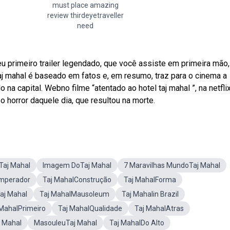
must place amazing
review thirdeyetraveller
need
u primeiro trailer legendado, que você assiste em primeira mão,
taj mahal é baseado em fatos e, em resumo, traz para o cinema a
na capital. Webno filme “atentado ao hotel taj mahal ”, na netflix
o horror daquele dia, que resultou na morte.
Taj Mahal
Imagem DoTaj Mahal
7 Maravilhas MundoTaj Mahal
Imperador
Taj MahalConstrução
Taj MahalForma
aj Mahal
Taj MahalMausoleum
Taj Mahalin Brazil
 MahalPrimeiro
Taj MahalQualidade
Taj MahalAtras
j Mahal
MasouleuTaj Mahal
Taj MahalDo Alto