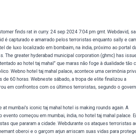
stomer finds rat in curry. 24 sep 2024 7:04 pm gmt. Webdavid, sa
d é capturado e amarrado pelos terroristas enquanto sally e ca
el de luxo localizado em bombaim, na índia, próximo ao portal d
ces. The greater hyderabad municipal corporation (ghmc) has issu
entado ao hotel taj mahal” que maras não foge à dualidade tão c
ico. Webno hotel taj mahal palace, acontece uma cerimônia priv
 de 60 horas. Webneste sábado, a tropa de elite finalizou a
trou em confrontos com os últimos terroristas, segundo o gover
 at mumbai's iconic taj mahal hotel is making rounds again. A
 evento começou em mumbai, índia, no hotel taj mahal palace. 
stas que pararam a cidade. Webdurante os ataques terroristas a
emant oberoi e o garçom arjun arriscam suas vidas para protege