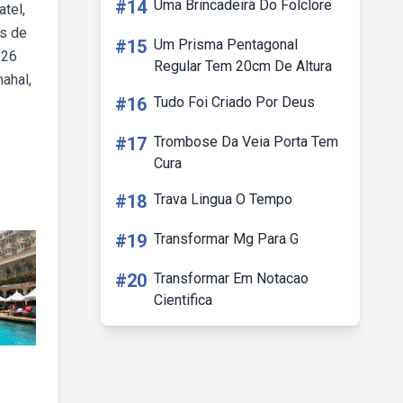
#14
Uma Brincadeira Do Folclore
tel,
os de
#15
Um Prisma Pentagonal
 26
Regular Tem 20cm De Altura
ahal,
#16
Tudo Foi Criado Por Deus
#17
Trombose Da Veia Porta Tem
Cura
#18
Trava Lingua O Tempo
#19
Transformar Mg Para G
#20
Transformar Em Notacao
Cientifica