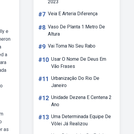
2023
#7
Veia E Arteria Diferença
#8
Vaso De Planta 1 Metro De
lly e
Altura
meron
#9
Vai Toma No Seu Rabo
a
ed a
#10
Usar O Nome De Deus Em
ara
Vão Frases
ada
#11
Urbanização Do Rio De
Janeiro
no
#12
Unidade Dezena E Centena 2
Ano
Em
#13
Uma Determinada Equipe De
o
Vôlei Já Realizou
r as