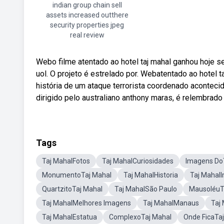
indian group chain sell
assets increased outthere
security properties jpeg
real review
Webo filme atentado ao hotel taj mahal ganhou hoje se
uol. O projeto é estrelado por. Webatentado ao hotel 
história de um ataque terrorista coordenado acontecido 
dirigido pelo australiano anthony maras, é relembrado 
Tags
Taj MahalFotos
Taj MahalCuriosidades
Imagens Do
MonumentoTaj Mahal
Taj MahalHistoria
Taj Mahal
QuartzitoTaj Mahal
Taj MahalSão Paulo
MausoléuT
Taj MahalMelhores Imagens
Taj MahalManaus
Taj
Taj MahalEstatua
ComplexoTaj Mahal
Onde FicaTa