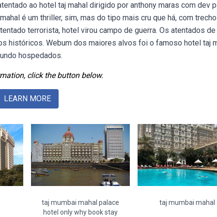
tentado ao hotel taj mahal dirigido por anthony maras com dev pa
mahal é um thriller, sim, mas do tipo mais cru que há, com trech
tentado terrorista, hotel virou campo de guerra. Os atentados de
s históricos. Webum dos maiores alvos foi o famoso hotel taj m
 mundo hospedados.
mation, click the button below.
LEARN MORE
taj mumbai mahal palace
taj mumbai mahal
hotel only why book stay