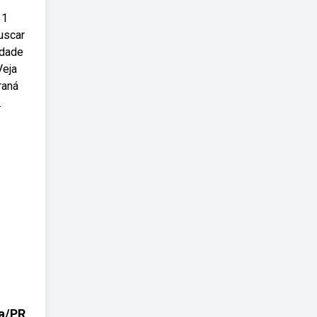
31
uscar
idade
Veja
raná
.
ba/PR