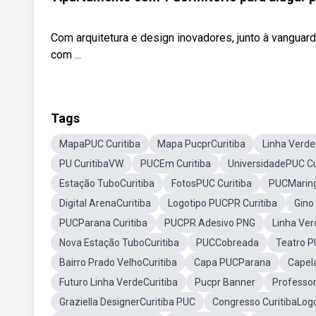
Com arquitetura e design inovadores, junto à vanguar
com ...
Tags
MapaPUC Curitiba
Mapa PucprCuritiba
Linha Verde
PU CuritibaVW
PUCEm Curitiba
UniversidadePUC Cu
Estação TuboCuritiba
FotosPUC Curitiba
PUCMarin
Digital ArenaCuritiba
Logotipo PUCPR Curitiba
Gino
PUCParana Curitiba
PUCPR Adesivo PNG
Linha Ver
Nova Estação TuboCuritiba
PUCCobreada
Teatro 
Bairro Prado VelhoCuritiba
Capa PUCParana
Capel
Futuro Linha VerdeCuritiba
Pucpr Banner
Professor
Graziella DesignerCuritiba PUC
Congresso CuritibaLog