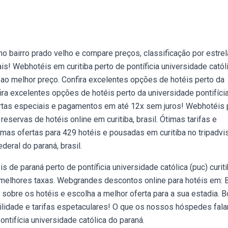
 bairro prado velho e compare preços, classificação por estrel
s! Webhotéis em curitiba perto de pontíficia universidade catól
il ao melhor preço. Confira excelentes opções de hotéis perto da
ra excelentes opções de hotéis perto da universidade pontifíci
fertas especiais e pagamentos em até 12x sem juros! Webhotéis 
 reservas de hotéis online em curitiba, brasil. Ótimas tarifas e
timas ofertas para 429 hotéis e pousadas em curitiba no tripadvis
eral do paraná‎, brasil.
 de paraná perto de pontíficia universidade católica (puc) curiti
 melhores taxas. Webgrandes descontos online para hotéis em: 
s sobre os hotéis e escolha a melhor oferta para a sua estadia. 
bilidade e tarifas espetaculares! O que os nossos hóspedes fala
tifícia universidade católica do paraná.