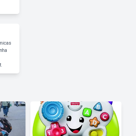
cnicas
inha
.