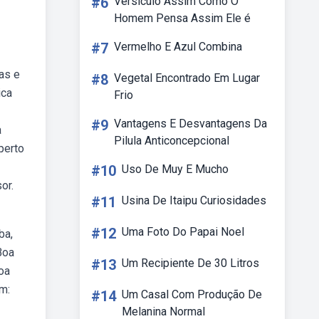
#6
Versiculo Assim Como O
Homem Pensa Assim Ele é
#7
Vermelho E Azul Combina
as e
#8
Vegetal Encontrado Em Lugar
ica
Frio
#9
Vantagens E Desvantagens Da
a
Pilula Anticoncepcional
perto
#10
Uso De Muy E Mucho
or.
#11
Usina De Itaipu Curiosidades
#12
Uma Foto Do Papai Noel
ba,
Boa
#13
Um Recipiente De 30 Litros
Boa
m:
#14
Um Casal Com Produção De
Melanina Normal