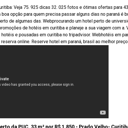
ritiba: Veja 75. 925 dicas 32. 025 fotos e ótimas ofertas para 4
a boa opção para quem precisa passar alguns dias no paraná é b
 perto de algumas das. Webprocurando um hotel perto de univers
3 promoções de hotéis em curitiba e planeje a sua viagem com a. 
0 hotéis e pousadas em curitiba no tripadvisor. Webhotéis em pa
a, reserva online. Reserve hotel em paraná, brasil ao melhor preço
rto da PUC, 33 m² por R$ 1.850 - Prado Velho- Curiti