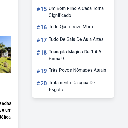
#15
Um Bom Filho A Casa Torna
Significado
#16
Tudo Que é Vivo Morre
#17
Tudo De Sala De Aula Artes
#18
Triangulo Magico De 1 A 6
Soma 9
#19
Três Povos Nômades Atuais
#20
Tratamento Da água De
Esgoto
usadas
rve um
tólica