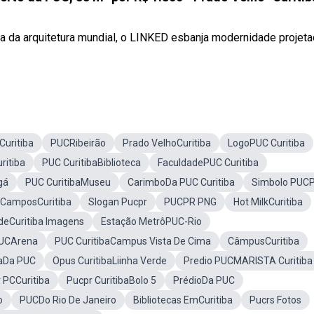
da da arquitetura mundial, o LINKED esbanja modernidade projet
Curitiba
PUCRibeirão
Prado VelhoCuritiba
LogoPUC Curitiba
ritiba
PUC CuritibaBiblioteca
FaculdadePUC Curitiba
gá
PUC CuritibaMuseu
CarimboDa PUC Curitiba
Simbolo PUC
 CamposCuritiba
Slogan Pucpr
PUCPR PNG
Hot MilkCuritiba
deCuritiba Imagens
Estação MetrôPUC-Rio
PUCArena
PUC CuritibaCampus Vista De Cima
CâmpusCuritiba
aDa PUC
Opus CuritibaLiinha Verde
Predio PUCMARISTA Curitiba
 PCCuritiba
Pucpr CuritibaBolo 5
PrédioDa PUC
o
PUCDo Rio De Janeiro
Bibliotecas EmCuritiba
Pucrs Fotos