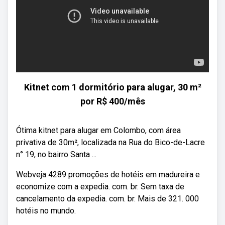
Kitnet com 1 dormitório para alugar, 30 m²
por R$ 400/mês
Ótima kitnet para alugar em Colombo, com área
privativa de 30m², localizada na Rua do Bico-de-Lacre
n° 19, no bairro Santa ...
Webveja 4289 promoções de hotéis em madureira e
economize com a expedia. com. br. Sem taxa de
cancelamento da expedia. com. br. Mais de 321. 000
hotéis no mundo.