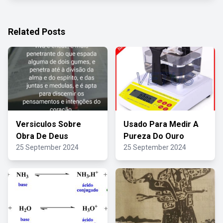
Related Posts
Versiculos Sobre
Usado Para Medir A
Obra De Deus
Pureza Do Ouro
25 September 2024
25 September 2024