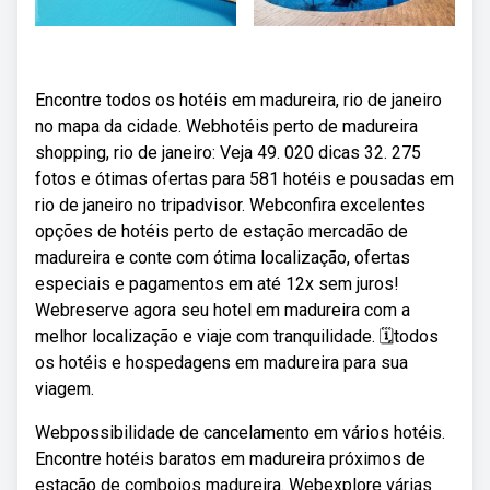
Encontre todos os hotéis em madureira, rio de janeiro
no mapa da cidade. Webhotéis perto de madureira
shopping, rio de janeiro: Veja 49. 020 dicas 32. 275
fotos e ótimas ofertas para 581 hotéis e pousadas em
rio de janeiro no tripadvisor. Webconfira excelentes
opções de hotéis perto de estação mercadão de
madureira e conte com ótima localização, ofertas
especiais e pagamentos em até 12x sem juros!
Webreserve agora seu hotel em madureira com a
melhor localização e viaje com tranquilidade. 🗓todos
os hotéis e hospedagens em madureira para sua
viagem.
Webpossibilidade de cancelamento em vários hotéis.
Encontre hotéis baratos em madureira próximos de
estação de comboios madureira. Webexplore várias