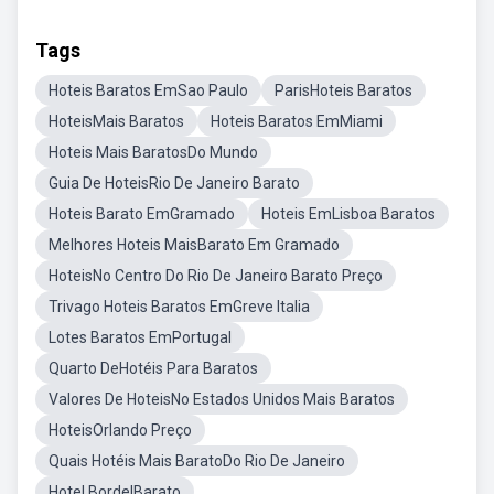
Tags
Hoteis Baratos EmSao Paulo
ParisHoteis Baratos
HoteisMais Baratos
Hoteis Baratos EmMiami
Hoteis Mais BaratosDo Mundo
Guia De HoteisRio De Janeiro Barato
Hoteis Barato EmGramado
Hoteis EmLisboa Baratos
Melhores Hoteis MaisBarato Em Gramado
HoteisNo Centro Do Rio De Janeiro Barato Preço
Trivago Hoteis Baratos EmGreve Italia
Lotes Baratos EmPortugal
Quarto DeHotéis Para Baratos
Valores De HoteisNo Estados Unidos Mais Baratos
HoteisOrlando Preço
Quais Hotéis Mais BaratoDo Rio De Janeiro
Hotel BordelBarato