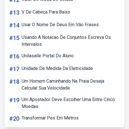
#12
#13
V De Cabeça Para Baixo
#14
Usar O Nome De Deus Em Vão Frases
#15
Usando A Notacao De Conjuntos Escreva Os
Intervalos
#16
Unilasalle Portal Do Aluno
#17
Unidade De Medida Da Eletricidade
#18
Um Homem Caminhando Na Praia Deseja
Calcular Sua Velocidade
#19
Um Apostador Deve Escolher Uma Entre Cinco
Moedas
#20
Transformar Pes Em Metros