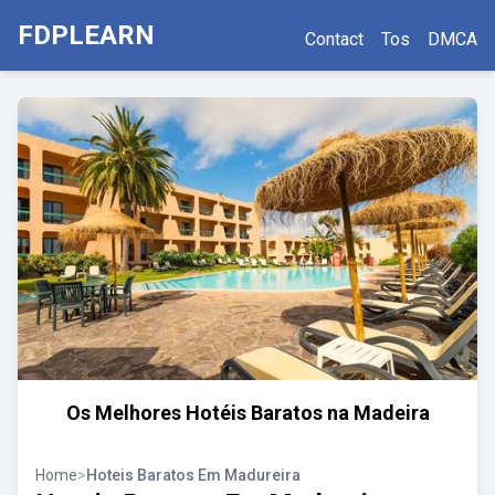
FDPLEARN
Contact
Tos
DMCA
Os Melhores Hotéis Baratos na Madeira
Home
>
Hoteis Baratos Em Madureira