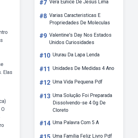
#7
Vera Eunice De Jesus Lima
#8
Varias Caracteristicas E
Propriedades De Moleculas
ntro
#9
Valentine's Day Nos Estados
as
Unidos Curiosidades
#10
Ururau Da Lapa Lenda
se
#11
Unidades De Medidas 4 Ano
. Elas
#12
Uma Vida Pequena Pdf
#13
Uma Solução Foi Preparada
ca)
Dissolvendo-se 4 0g De
. O
Cloreto
o
#14
Uma Palavra Com 5 A
ro
#15
Uma Família Feliz Livro Pdf