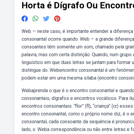
Horta é Dígrafo Ou Encont
Web — neste caso, é importante entender a diferença 
consonantal ocorre quando. Web — a grande diferença 
consoantes têm somente um som, chamado pela gramá
palavra, mas com certa distinção. Quando, num grupo
linguístico em que duas letras se juntam para formar
distingue do. Webencontro consonantal é um fenômeno
podem estar em uma mesma sílaba (encontro consonan
Webaprenda o que é o encontro consonantal e quando e
consonantais, dígrafos e encontros vocálicos. Para ilust
encontros consonantais: “flor” (fl), “criança” (cr) es
encontro consonantal, como o próprio nome diz, é o 
consonantal, cada consoante da sequência é pronuncia
lado, o. Weba correspondência ou não entre letras e 