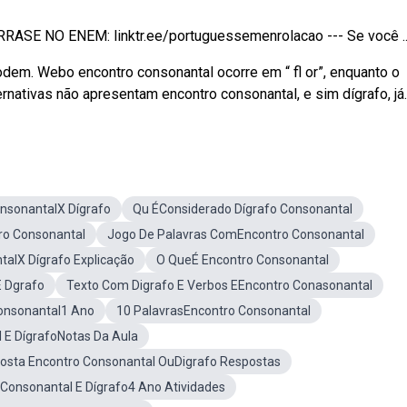
RASE NO ENEM: linktr.ee/portuguessemenrolacao​ --- Se você ..
 podem. Webo encontro consonantal ocorre em “ fl or”, enquanto o
ernativas não apresentam encontro consonantal, e sim dígrafo, já.
nsonantalX Dígrafo
Qu ÉConsiderado Dígrafo Consonantal
ro Consonantal
Jogo De Palavras ComEncontro Consonantal
talX Dígrafo Explicação
O QueÉ Encontro Consonantal
E Dgrafo
Texto Com Digrafo E Verbos EEncontro Conasonantal
onsonantal1 Ano
10 PalavrasEncontro Consonantal
 E DígrafoNotas Da Aula
osta Encontro Consonantal OuDigrafo Respostas
 Consonantal E Dígrafo4 Ano Atividades