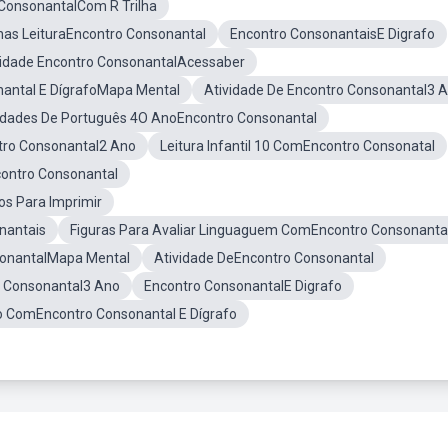
ConsonantalCom R Trilha
has LeituraEncontro Consonantal
Encontro ConsonantaisE Digrafo
vidade Encontro ConsonantalAcessaber
antal E DígrafoMapa Mental
Atividade De Encontro Consonantal3 
idades De Português 4O AnoEncontro Consonantal
tro Consonantal2 Ano
Leitura Infantil 10 ComEncontro Consonatal
contro Consonantal
os Para Imprimir
nantais
Figuras Para Avaliar Linguaguem ComEncontro Consonanta
sonantalMapa Mental
Atividade DeEncontro Consonantal
o Consonantal3 Ano
Encontro ConsonantalE Digrafo
 ComEncontro Consonantal E Dígrafo