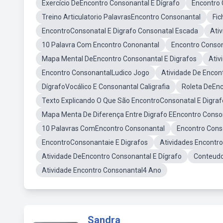
Exercício DeEncontro Consonantal E Dígrafo
Encontro 
Treino Articulatorio PalavrasEncontro Consonantal
Fic
EncontroConsonatal E Digrafo Consonatal Escada
Ati
10 Palavra Com Encontro Cononantal
Encontro Conson
Mapa Mental DeEncontro Consonantal E Digrafos
Ativ
Encontro ConsonantalLudico Jogo
Atividade De Encon
DígrafoVocálico E Consonantal Caligrafia
Roleta DeEn
Texto Explicando O Que São EncontroConsonatal E Digraf
Mapa Menta De Diferença Entre Digrafo EEncontro Conso
10 Palavras ComEncontro Consonantal
Encontro Con
EncontroConsonantaie E Digrafos
Atividades Encontr
Atividade DeEncontro Consonantal E Dígrafo
Conteudo
Atividade Encontro Consonantal4 Ano
Sandra