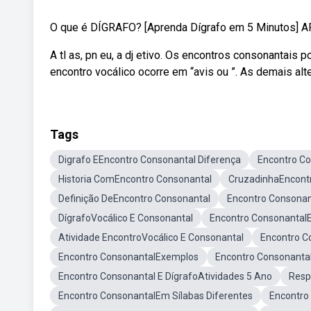
O que é DÍGRAFO? [Aprenda Dígrafo em 5 Minutos] AR
A tl as, pn eu, a dj etivo. Os encontros consonantais
encontro vocálico ocorre em “avis ou ”. As demais alt
Tags
Digrafo EEncontro Consonantal Diferença
Encontro Co
Historia ComEncontro Consonantal
CruzadinhaEncont
Definição DeEncontro Consonantal
Encontro Consonan
DígrafoVocálico E Consonantal
Encontro Consonantal
Atividade EncontroVocálico E Consonantal
Encontro C
Encontro ConsonantalExemplos
Encontro Consonantal
Encontro Consonantal E DígrafoAtividades 5 Ano
Resp
Encontro ConsonantalEm Sílabas Diferentes
Encontro