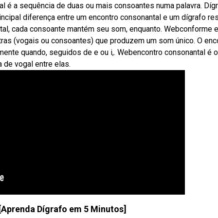
l é a sequência de duas ou mais consoantes numa palavra. Dígr
ncipal diferença entre um encontro consonantal e um dígrafo re
ntal, cada consoante mantém seu som, enquanto. Webconforme 
etras (vogais ou consoantes) que produzem um som único. O enc
mente quando, seguidos de e ou i,. Webencontro consonantal é o
 de vogal entre elas.
[Aprenda Dígrafo em 5 Minutos]