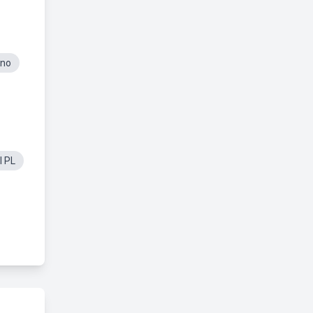
Ano
l PL