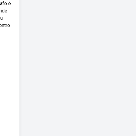
afo é
side
eu
ontro