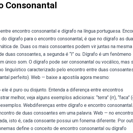
ro Consonantal
entre encontro consonantal e dígrafo na língua portuguesa. Enco
do dígrafo para o encontro consonantal, é que no dígrafo as du
tica de. Duas os mais consoantes podem vir juntas na mesma
 de duas consoantes, a segunda é “l” ou. Dígrafo é um fenômeno
 um único som. O dígrafo pode ser consonantal ou vocálico, mas 
 linguístico caracterizado pelo encontro entre duas consoantes
tal perfeito). Web — baixe a apostila agora mesmo:
le é puro ou disjunto. Entenda a diferença entre encontros
rar melhor, veja alguns exemplos adicionais: “terra” (rr), “faca” (
ses exemplos. Webdiferenças entre dígrafo e encontro consonantal
encontro de duas consoantes em uma palavra. Web — no encontr
da, isto é, cada consoante possui um fonema diferente. Por out
fonemas define o conceito de encontro consonantal ou dígrafo