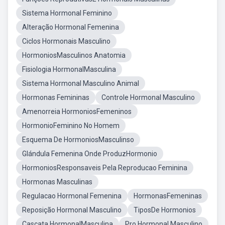
Sistema Hormonal Feminino
Alteração Hormonal Femenina
Ciclos Hormonais Masculino
HormoniosMasculinos Anatomia
Fisiologia HormonalMasculina
Sistema Hormonal Masculino Animal
Hormonas Femininas
Controle Hormonal Masculino
Amenorreia HormoniosFemeninos
HormonioFeminino No Homem
Esquema De HormoniosMasculinso
Glándula Femenina Onde ProduzHormonio
HormoniosResponsaveis Pela Reproducao Feminina
Hormonas Masculinas
Regulacao Hormonal Femenina
HormonasFemeninas
Reposição Hormonal Masculino
TiposDe Hormonios
Cascata HormonalMasculina
Pro Hormonal Masculino