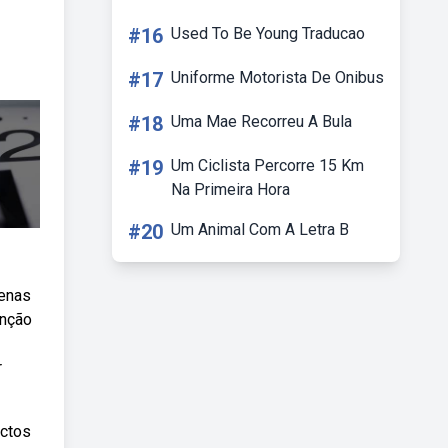
#16
Used To Be Young Traducao
#17
Uniforme Motorista De Onibus
#18
Uma Mae Recorreu A Bula
#19
Um Ciclista Percorre 15 Km
Na Primeira Hora
#20
Um Animal Com A Letra B
penas
enção
r
ectos