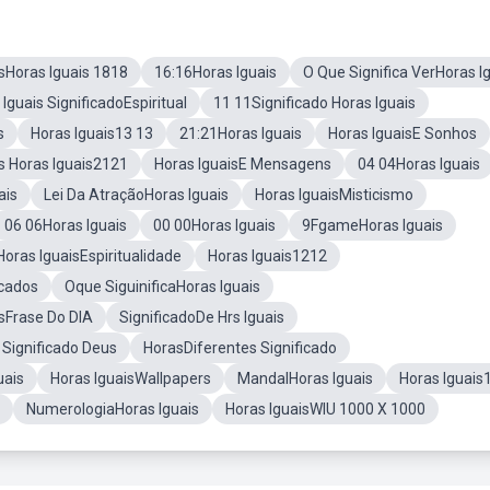
sHoras Iguais 1818
16:16Horas Iguais
O Que Significa VerHoras I
Iguais SignificadoEspiritual
11 11Significado Horas Iguais
s
Horas Iguais13 13
21:21Horas Iguais
Horas IguaisE Sonhos
s Horas Iguais2121
Horas IguaisE Mensagens
04 04Horas Iguais
ais
Lei Da AtraçãoHoras Iguais
Horas IguaisMisticismo
06 06Horas Iguais
00 00Horas Iguais
9FgameHoras Iguais
Horas IguaisEspiritualidade
Horas Iguais1212
icados
Oque SiguinificaHoras Iguais
sFrase Do DIA
SignificadoDe Hrs Iguais
 Significado Deus
HorasDiferentes Significado
uais
Horas IguaisWallpapers
MandalHoras Iguais
Horas Iguais
NumerologiaHoras Iguais
Horas IguaisWIU 1000 X 1000