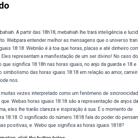
ado
hiah. A partir das 18h18, mebahiah lhe trará inteligência e luci
ito. Webpara entender melhor as mensagens que o universo tra
iguais 18:18: Webnão é à toa que horas, placas e até dinheiro co
 Eles representam a manifestação de um ser divino! No caso do 
 que significa 18:18h nas horas iguais, no anjo da guarda e 18 e
 simbolismo das horas iguais 18:18 em relação ao amor, carreir
pode nos.
 é muitas vezes interpretado como um fenômeno de sincronicidad
 que. Webas horas iguais 18:18 são a representação de anjos d
ma, eles lhe trarão clareza e inspiração à sua. É o momento de
ora 18:18. O significado do número 1818 fala do poder do pensa
gias positivas, e. Webo que significa as horas iguais 1818?
mation, click the button below.