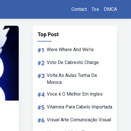
Contact
Tos
DMCA
Top Post
#1
Were Where And We're
#2
Voto De Cabresto Charge
#3
Volta As Aulas Turma Da
Monica
#4
Voce é O Melhor Em Ingles
#5
Vitamina Para Cabelo Importada
#6
Visual Arte Comunicação Visual