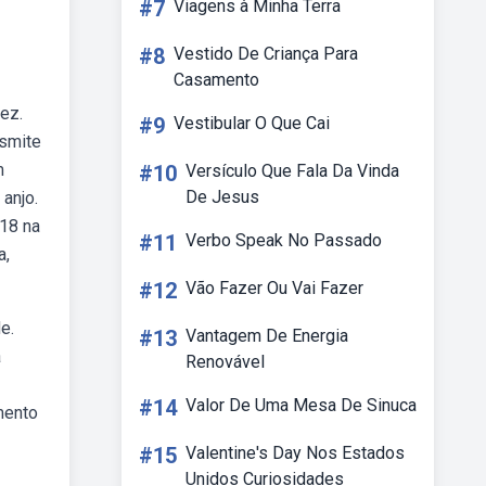
#7
Viagens à Minha Terra
#8
Vestido De Criança Para
Casamento
dez.
#9
Vestibular O Que Cai
nsmite
m
#10
Versículo Que Fala Da Vinda
De Jesus
anjo.
 18 na
#11
Verbo Speak No Passado
a,
#12
Vão Fazer Ou Vai Fazer
e.
#13
Vantagem De Energia
a
Renovável
#14
Valor De Uma Mesa De Sinuca
mento
#15
Valentine's Day Nos Estados
Unidos Curiosidades