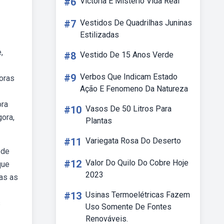
#6
Victoria E Mistério Vida Real
#7
Vestidos De Quadrilhas Juninas
Estilizadas
,
#8
Vestido De 15 Anos Verde
#9
Verbos Que Indicam Estado
oras
Ação E Fenomeno Da Natureza
ora
#10
Vasos De 50 Litros Para
gora,
Plantas
#11
Variegata Rosa Do Deserto
ode
#12
Valor Do Quilo Do Cobre Hoje
que
2023
das as
#13
Usinas Termoelétricas Fazem
s
Uso Somente De Fontes
Renováveis.