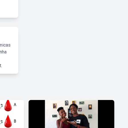
cnicas
inha
.