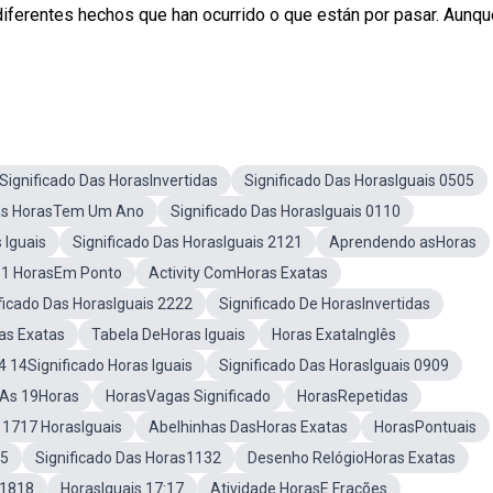
s diferentes hechos que han ocurrido o que están por pasar. Aunq
Significado Das HorasInvertidas
Significado Das HorasIguais 0505
as HorasTem Um Ano
Significado Das HorasIguais 0110
 Iguais
Significado Das HorasIguais 2121
Aprendendo asHoras
11 HorasEm Ponto
Activity ComHoras Exatas
ficado Das HorasIguais 2222
Significado De HorasInvertidas
as Exatas
Tabela DeHoras Iguais
Horas ExataInglês
4 14Significado Horas Iguais
Significado Das HorasIguais 0909
As 19Horas
HorasVagas Significado
HorasRepetidas
1717 HorasIguais
Abelhinhas DasHoras Exatas
HorasPontuais
55
Significado Das Horas1132
Desenho RelógioHoras Exatas
 1818
HorasIguais 17:17
Atividade HorasE Frações