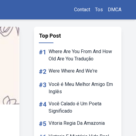
Contact
Tos
DMCA
Top Post
#1
Where Are You From And How
Old Are You Tradução
#2
Were Where And We're
#3
Você é Meu Melhor Amigo Em
Inglês
#4
Você Calado é Um Poeta
Significado
#5
Vitoria Regia Da Amazonia