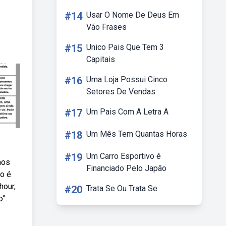
#14
Usar O Nome De Deus Em
Vão Frases
#15
Unico Pais Que Tem 3
Capitais
#16
Uma Loja Possui Cinco
Setores De Vendas
#17
Um Pais Com A Letra A
#18
Um Mês Tem Quantas Horas
#19
Um Carro Esportivo é
mos
Financiado Pelo Japão
o é
hour,
#20
Trata Se Ou Trata Se
”.