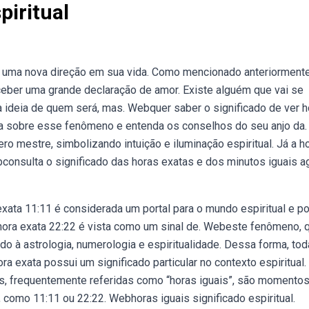
piritual
uma nova direção em sua vida. Como mencionado anteriormente
ceber uma grande declaração de amor. Existe alguém que vai se
 ideia de quem será, mas. Webquer saber o significado de ver h
ia sobre esse fenômeno e entenda os conselhos do seu anjo da.
 mestre, simbolizando intuição e iluminação espiritual. Já a h
consulta o significado das horas exatas e dos minutos iguais a
 exata 11:11 é considerada um portal para o mundo espiritual e p
a hora exata 22:22 é vista como um sinal de. Webeste fenômeno, 
o à astrologia, numerologia e espiritualidade. Dessa forma, to
ra exata possui um significado particular no contexto espiritual.
s, frequentemente referidas como “horas iguais”, são momento
 como 11:11 ou 22:22. Webhoras iguais significado espiritual.