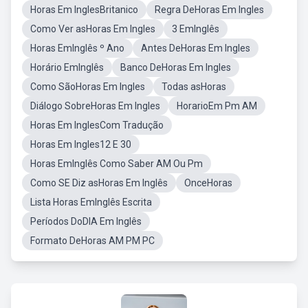
Horas Em InglesBritanico
Regra DeHoras Em Ingles
Como Ver asHoras Em Ingles
3 EmInglês
Horas EmInglês º Ano
Antes DeHoras Em Ingles
Horário EmInglês
Banco DeHoras Em Ingles
Como SãoHoras Em Ingles
Todas asHoras
Diálogo SobreHoras Em Ingles
HorarioEm Pm AM
Horas Em InglesCom Tradução
Horas Em Ingles12 E 30
Horas EmInglês Como Saber AM Ou Pm
Como SE Diz asHoras Em Inglês
OnceHoras
Lista Horas EmInglês Escrita
Períodos DoDIA Em Inglês
Formato DeHoras AM PM PC