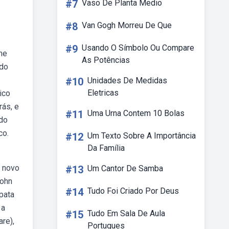
#7
Vaso De Planta Medio
#8
Van Gogh Morreu De Que
#9
Usando O Símbolo Ou Compare
me
As Potências
ido
#10
Unidades De Medidas
Eletricas
ico
rás, e
#11
Uma Urna Contem 10 Bolas
 do
co.
#12
Um Texto Sobre A Importância
Da Família
u novo
#13
Um Cantor De Samba
john
#14
Tudo Foi Criado Por Deus
pata
 a
#15
Tudo Em Sala De Aula
are),
Portugues