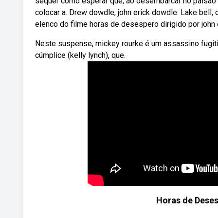
sequer como esperar que, ao desembarcar no paísao sul
colocar a. Drew dowdle, john erick dowdle. Lake bell, 
elenco do filme horas de desespero dirigido por john 
Neste suspense, mickey rourke é um assassino fugiti
cúmplice (kelly lynch), que.
Horas de Deses