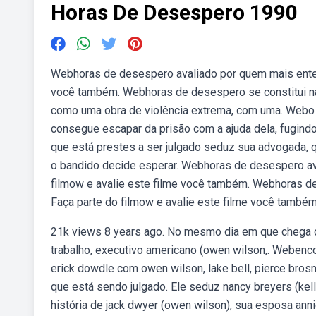
Horas De Desespero 1990
Webhoras de desespero avaliado por quem mais entend
você também. Webhoras de desespero se constitui na
como uma obra de violência extrema, com uma. Webo
consegue escapar da prisão com a ajuda dela, fugind
que está prestes a ser julgado seduz sua advogada, qu
o bandido decide esperar. Webhoras de desespero ava
filmow e avalie este filme você também. Webhoras d
Faça parte do filmow e avalie este filme você também
21k views 8 years ago. No mesmo dia em que chega co
trabalho, executivo americano (owen wilson,. Webencon
erick dowdle com owen wilson, lake bell, pierce bro
que está sendo julgado. Ele seduz nancy breyers (kell
história de jack dwyer (owen wilson), sua esposa annie (