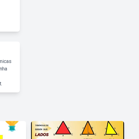
cnicas
inha
.