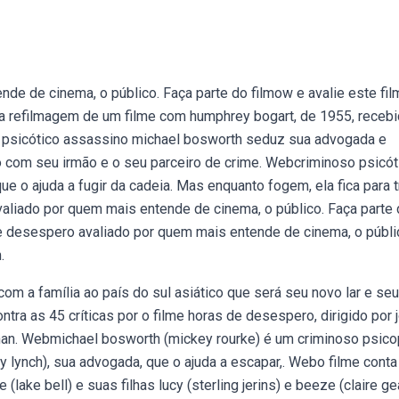
e de cinema, o público. Faça parte do filmow e avalie este fil
 refilmagem de um filme com humphrey bogart, de 1955, receb
 psicótico assassino michael bosworth seduz sua advogada e
o com seu irmão e o seu parceiro de crime. Webcriminoso psicót
e o ajuda a fugir da cadeia. Mas enquanto fogem, ela fica para t
liado por quem mais entende de cinema, o público. Faça parte
e desespero avaliado por quem mais entende de cinema, o públi
.
m a família ao país do sul asiático que será seu novo lar e se
tra as 45 críticas por o filme horas de desespero, dirigido por 
snan. Webmichael bosworth (mickey rourke) é um criminoso psico
y lynch), sua advogada, que o ajuda a escapar,. Webo filme conta
lake bell) e suas filhas lucy (sterling jerins) e beeze (claire ge