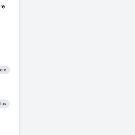
y ...
ero
ntas