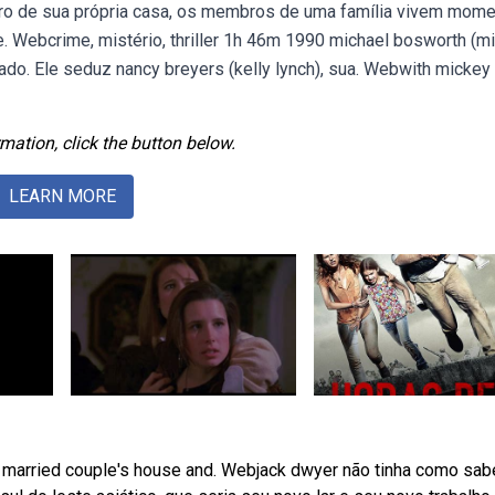
o de sua própria casa, os membros de uma família vivem mom
. Webcrime, mistério, thriller 1h 46m 1990 michael bosworth (m
ado. Ele seduz nancy breyers (kelly lynch), sua. Webwith mickey
mation, click the button below.
LEARN MORE
a married couple's house and. Webjack dwyer não tinha como sab