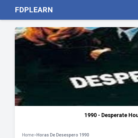
FDPLEARN
1990 - Desperate Hou
Home
>
Horas De Desespero 1990