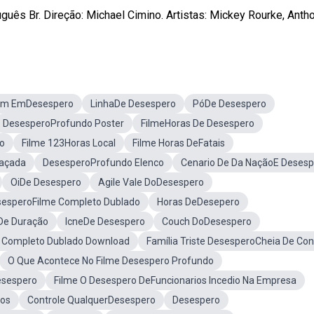
ês Br. Direção: Michael Cimino. Artistas: Mickey Rourke, Anthon
em EmDesespero
LinhaDe Desespero
PóDe Desespero
DesesperoProfundo Poster
FilmeHoras De Desespero
o
Filme 123Horas Local
Filme Horas DeFatais
raçada
DesesperoProfundo Elenco
Cenario De Da NaçãoE Desesp
OiDe Desespero
Agile Vale DoDesespero
sesperoFilme Completo Dublado
Horas DeDesepero
De Duração
IcneDe Desespero
Couch DoDesespero
e Completo Dublado Download
Família Triste DesesperoCheia De Co
O Que Acontece No Filme Desespero Profundo
esespero
Filme O Desespero DeFuncionarios Incedio Na Empresa
sos
Controle QualquerDesespero
Desespero