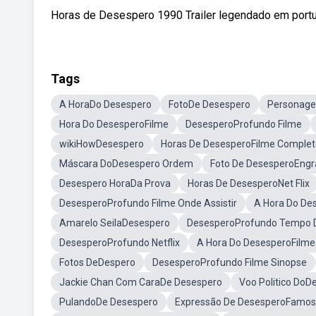
Horas de Desespero 1990 Trailer legendado em portugu
Tags
A HoraDo Desespero
FotoDe Desespero
Personag
Hora Do DesesperoFilme
DesesperoProfundo Filme
wikiHowDesespero
Horas De DesesperoFilme Complet
Máscara DoDesespero Ordem
Foto De DesesperoEng
Desespero HoraDa Prova
Horas De DesesperoNet Flix
DesesperoProfundo Filme Onde Assistir
A Hora Do De
Amarelo SeilaDesespero
DesesperoProfundo Tempo 
DesesperoProfundo Netflix
A Hora Do DesesperoFilm
Fotos DeDespero
DesesperoProfundo Filme Sinopse
Jackie Chan Com CaraDe Desespero
Voo Politico DoD
PulandoDe Desespero
Expressão De DesesperoFamo