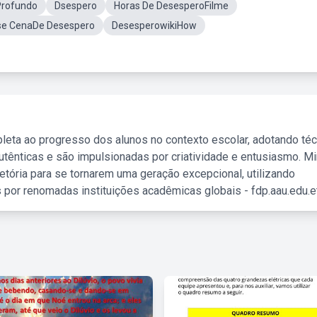
Profundo
Dsespero
Horas De DesesperoFilme
se CenaDe Desespero
DesesperowikiHow
leta ao progresso dos alunos no contexto escolar, adotando té
tênticas e são impulsionadas por criatividade e entusiasmo. M
etória para se tornarem uma geração excepcional, utilizando
 por renomadas instituições acadêmicas globais - fdp.aau.edu.et