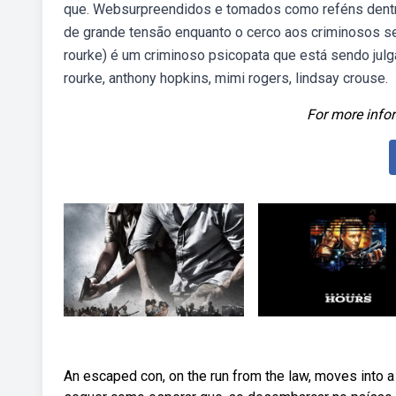
que. Websurpreendidos e tomados como reféns dentr
de grande tensão enquanto o cerco aos criminosos se
rourke) é um criminoso psicopata que está sendo julg
rourke, anthony hopkins, mimi rogers, lindsay crouse.
For more infor
An escaped con, on the run from the law, moves into 