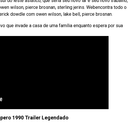
 do leste asiático, que seria seu novo lar e seu novo trabalho, 
owen wilson, pierce brosnan, sterling jerins. Webencontra todo o
erick dowdle com owen wilson, lake bell, pierce brosnan.
vo que invade a casa de uma família enquanto espera por sua
pero 1990 Trailer Legendado