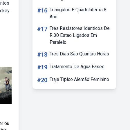
entos
#16
Triangulos E Quadrilateros 8
ickey
Ano
#17
Tres Resistores Identicos De
R 30 Estao Ligados Em
Paralelo
#18
Tres Dias Sao Quantas Horas
#19
Tratamento De Agua Fases
#20
Traje Típico Alemão Feminino
er ou