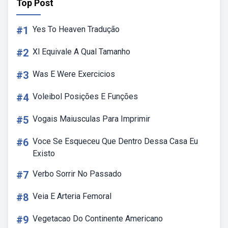
Top Post
#1
Yes To Heaven Tradução
#2
Xl Equivale A Qual Tamanho
#3
Was E Were Exercicios
#4
Voleibol Posições E Funções
#5
Vogais Maiusculas Para Imprimir
#6
Voce Se Esqueceu Que Dentro Dessa Casa Eu
Existo
#7
Verbo Sorrir No Passado
#8
Veia E Arteria Femoral
#9
Vegetacao Do Continente Americano