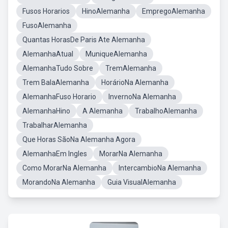
Fusos Horarios
HinoAlemanha
EmpregoAlemanha
FusoAlemanha
Quantas HorasDe Paris Ate Alemanha
AlemanhaAtual
MuniqueAlemanha
AlemanhaTudo Sobre
TremAlemanha
Trem BalaAlemanha
HorárioNa Alemanha
AlemanhaFuso Horario
InvernoNa Alemanha
AlemanhaHino
A Alemanha
TrabalhoAlemanha
TrabalharAlemanha
Que Horas SãoNa Alemanha Agora
AlemanhaEm Ingles
MorarNa Alemanha
Como MorarNa Alemanha
IntercambioNa Alemanha
MorandoNa Alemanha
Guia VisualAlemanha