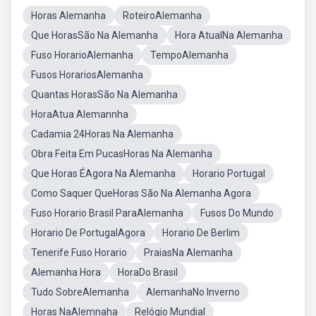
Horas Alemanha
RoteiroAlemanha
Que HorasSão Na Alemanha
Hora AtualNa Alemanha
Fuso HorarioAlemanha
TempoAlemanha
Fusos HorariosAlemanha
Quantas HorasSão Na Alemanha
HoraAtua Alemannha
Cadamia 24Horas Na Alemanha
Obra Feita Em PucasHoras Na Alemanha
Que Horas ÉAgora Na Alemanha
Horario Portugal
Como Saquer QueHoras São Na Alemanha Agora
Fuso Horario Brasil ParaAlemanha
Fusos Do Mundo
Horario De PortugalAgora
Horario De Berlim
Tenerife Fuso Horario
PraiasNa Alemanha
Alemanha Hora
HoraDo Brasil
Tudo SobreAlemanha
AlemanhaNo Inverno
Horas NaAlemnaha
Relógio Mundial