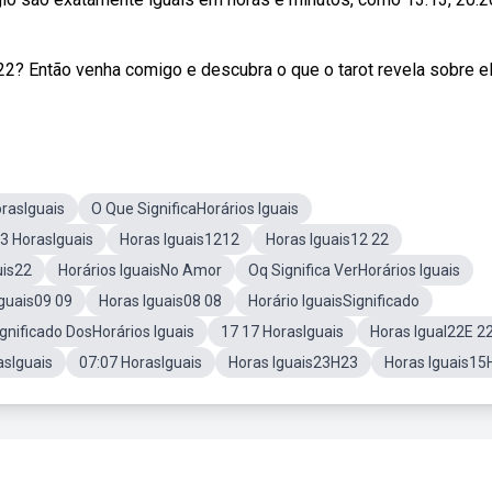
22? Então venha comigo e descubra o que o tarot revela sobre el
rasIguais
O Que SignificaHorários Iguais
3 HorasIguais
Horas Iguais1212
Horas Iguais12 22
uis22
Horários IguaisNo Amor
Oq Significa VerHorários Iguais
Iguais09 09
Horas Iguais08 08
Horário IguaisSignificado
gnificado DosHorários Iguais
17 17 HorasIguais
Horas Igual22E 2
asIguais
07:07 HorasIguais
Horas Iguais23H23
Horas Iguais15