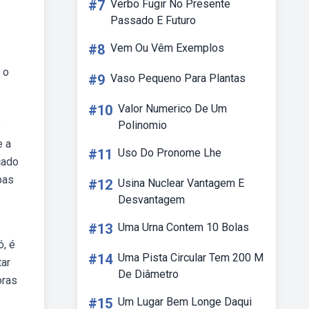
#7
Verbo Fugir No Presente
Passado E Futuro
#8
Vem Ou Vêm Exemplos
 o
#9
Vaso Pequeno Para Plantas
#10
Valor Numerico De Um
Polinomio
s
e a
#11
Uso Do Pronome Lhe
cado
bas
#12
Usina Nuclear Vantagem E
Desvantagem
#13
Uma Urna Contem 10 Bolas
ó, é
#14
Uma Pista Circular Tem 200 M
tar
De Diâmetro
oras
#15
Um Lugar Bem Longe Daqui