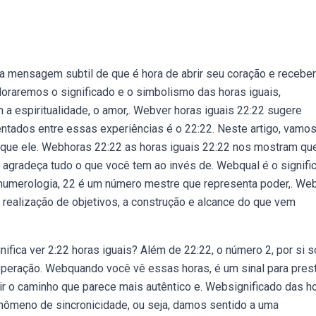
 mensagem subtil de que é hora de abrir seu coração e receber
oraremos o significado e o simbolismo das horas iguais,
 a espiritualidade, o amor,. Webver horas iguais 22:22 sugere
ntados entre essas experiências é o 22:22. Neste artigo, vamo
 que ele. Webhoras 22:22 as horas iguais 22:22 nos mostram qu
 agradeça tudo o que você tem ao invés de. Webqual é o signifi
 numerologia, 22 é um número mestre que representa poder,. We
 realização de objetivos, a construção e alcance do que vem
ifica ver 2:22 horas iguais? Além de 22:22, o número 2, por si s
cooperação. Webquando você vê essas horas, é um sinal para pres
r o caminho que parece mais autêntico e. Websignificado das h
enômeno de sincronicidade, ou seja, damos sentido a uma