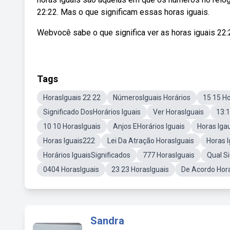
22:22. Mas o que significam essas horas iguais.
Webvocê sabe o que significa ver as horas iguais 22:
Tags
HorasIguais 22 22
NúmerosIguais Horários
15 15 Ho
Significado DosHorários Iguais
Ver HorasIguais
13:1
10 10 HorasIguais
Anjos EHorários Iguais
Horas Iga
Horas Iguais222
Lei Da Atração HorasIguais
Horas 
Horários IguaisSignificados
777 HorasIguais
Qual Si
0404 HorasIguais
23 23 HorasIguais
De Acordo Hor
Sandra