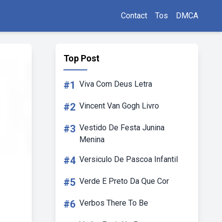
Contact
Tos
DMCA
Top Post
#1
Viva Com Deus Letra
#2
Vincent Van Gogh Livro
#3
Vestido De Festa Junina
Menina
#4
Versiculo De Pascoa Infantil
#5
Verde E Preto Da Que Cor
#6
Verbos There To Be