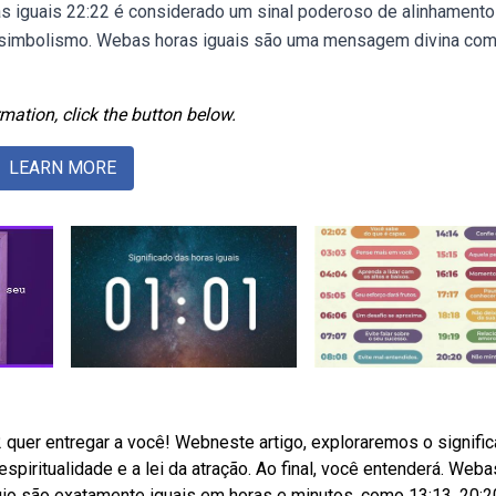
as iguais 22:22 é considerado um sinal poderoso de alinhamento
 um simbolismo. Webas horas iguais são uma mensagem divina co
mation, click the button below.
LEARN MORE
 quer entregar a você! Webneste artigo, exploraremos o signifi
spiritualidade e a lei da atração. Ao final, você entenderá. Weba
io são exatamente iguais em horas e minutos, como 13:13, 20:2