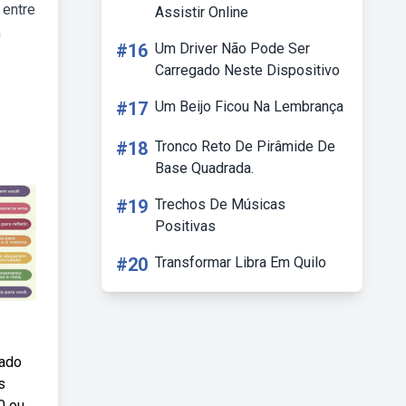
 entre
Assistir Online
m
#16
Um Driver Não Pode Ser
Carregado Neste Dispositivo
#17
Um Beijo Ficou Na Lembrança
#18
Tronco Reto De Pirâmide De
Base Quadrada.
#19
Trechos De Músicas
Positivas
#20
Transformar Libra Em Quilo
cado
s
0 ou