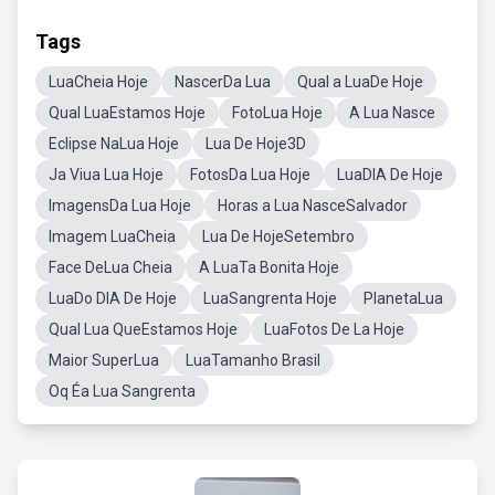
Tags
LuaCheia Hoje
NascerDa Lua
Qual a LuaDe Hoje
Qual LuaEstamos Hoje
FotoLua Hoje
A Lua Nasce
Eclipse NaLua Hoje
Lua De Hoje3D
Ja Viua Lua Hoje
FotosDa Lua Hoje
LuaDIA De Hoje
ImagensDa Lua Hoje
Horas a Lua NasceSalvador
Imagem LuaCheia
Lua De HojeSetembro
Face DeLua Cheia
A LuaTa Bonita Hoje
LuaDo DIA De Hoje
LuaSangrenta Hoje
PlanetaLua
Qual Lua QueEstamos Hoje
LuaFotos De La Hoje
Maior SuperLua
LuaTamanho Brasil
Oq Éa Lua Sangrenta