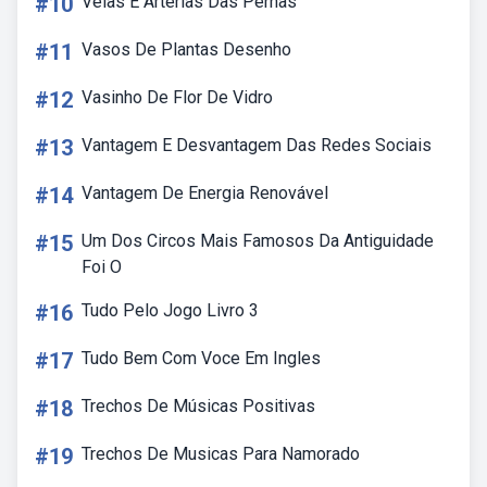
#10
Veias E Arterias Das Pernas
#11
Vasos De Plantas Desenho
#12
Vasinho De Flor De Vidro
#13
Vantagem E Desvantagem Das Redes Sociais
#14
Vantagem De Energia Renovável
#15
Um Dos Circos Mais Famosos Da Antiguidade
Foi O
#16
Tudo Pelo Jogo Livro 3
#17
Tudo Bem Com Voce Em Ingles
#18
Trechos De Músicas Positivas
#19
Trechos De Musicas Para Namorado