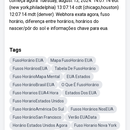
começa agora. Tuesday, august 13, 2024. 14:07:14 edt
(new york,philadelphia) 13:07:14 cdt (chicago,houston)
12:07:14 mdt (denver). Webhora exata agora, fuso
horário, diferença entre horários, horários do
nascer/pôr do sol e informações chave para eua.
Tags
FusoHorário EUA
Mapa FusoHorário EUA
Fusos HoráriosEUA
Tabela De FusoHorário
Fuso HorárioMapa Mental
EUA Estados
Fuso HorárioBrasil EUA
O Que É FusoHorário
Fuso Horarios EUA4 Hora
Estados Dos EUA
Fuso HorarioEstados Unidos
Fuso HorárioAmérica Do Sul
Fusos Horários NosEUA
Fuso HorárioSan Francisco
Verão EUAData
Horário Estados Unidos Agora
Fuso Horario Nova York