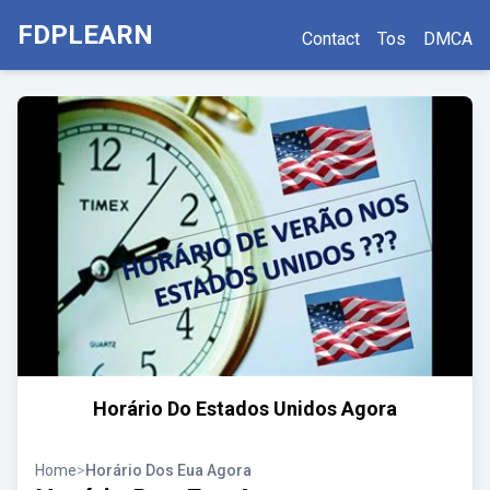
FDPLEARN
Contact
Tos
DMCA
Horário Do Estados Unidos Agora
Home
>
Horário Dos Eua Agora