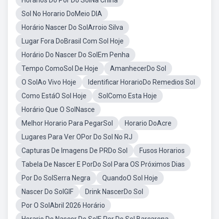
Horários Do Por Do SolNa China
Sol No Horario DoMeio DIA
Horário Nascer Do SolArroio Silva
Lugar Fora DoBrasil Com Sol Hoje
Horário Do Nascer Do SolEm Penha
Tempo ComoSol De Hoje
AmanhecerDo Sol
O SolAo Vivo Hoje
Identificar HorarioDo Remedios Sol
Como EstáO Sol Hoje
SolComo Esta Hoje
Horário Que O SolNasce
Melhor Horario Para PegarSol
Horario DoAcre
Lugares Para Ver OPor Do Sol No RJ
Capturas De Imagens De PRDo Sol
Fusos Horarios
Tabela De Nascer E PorDo Sol Para OS Próximos Dias
Por Do SolSerra Negra
QuandoO Sol Hoje
Nascer Do SolGIF
Drink NascerDo Sol
Por O SolAbril 2026 Horário