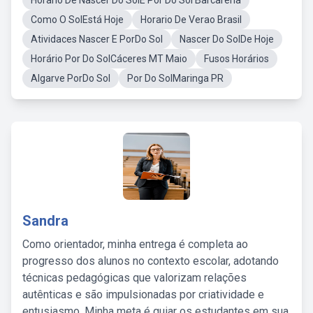
Horario De Nascer Do SolE Por Do Sol Barcarena
Como O SolEstá Hoje
Horario De Verao Brasil
Atividaces Nascer E PorDo Sol
Nascer Do SolDe Hoje
Horário Por Do SolCáceres MT Maio
Fusos Horários
Algarve PorDo Sol
Por Do SolMaringa PR
Sandra
Como orientador, minha entrega é completa ao
progresso dos alunos no contexto escolar, adotando
técnicas pedagógicas que valorizam relações
autênticas e são impulsionadas por criatividade e
entusiasmo. Minha meta é guiar os estudantes em sua