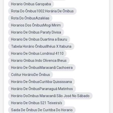
Horario Onibus Garopaba
Rotai Do Ônibus1002 Horária De Ônibus
Rota Do ÔnibusAzaléias
Horarios Dos ÔnibusMogi Mirim
Horario De Onibus Paraty Divisa
Horario De Onibus Duartina a Bauru
Tabela Horário ÔnibusIlhéus X Itabuna
Horario De Onibus Londrisul 4110
Horario Onibus Indo Olivenca Ilheus
Horário De ÔnibusMaracanã Cachoeira
Colitur HorárioDe Ônibus
Horário De ÔnibusCuritiba Quississana
Horário De ÔnibusParanaguá Matinhos
Horário DoOnibus Maracanã São José No Sábado
Horario De Onibus 521 Teixeira's
Saida De Õnibus De Curitiba Do Horario