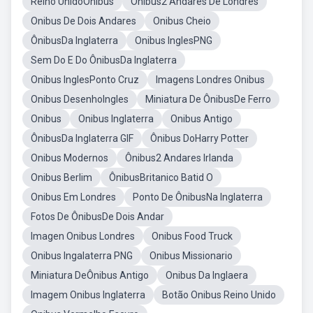
Reino UnidoÔnibus
Ônibus2 Andares De Londres
Onibus De Dois Andares
Onibus Cheio
ÔnibusDa Inglaterra
Onibus InglesPNG
Sem Do E Do ÔnibusDa Inglaterra
Onibus InglesPonto Cruz
Imagens Londres Onibus
Onibus DesenhoIngles
Miniatura De ÔnibusDe Ferro
Onibus
Onibus Inglaterra
Onibus Antigo
ÔnibusDa Inglaterra GIF
Ônibus DoHarry Potter
Onibus Modernos
Ônibus2 Andares Irlanda
Onibus Berlim
ÔnibusBritanico Batid O
Onibus Em Londres
Ponto De ÔnibusNa Inglaterra
Fotos De ÔnibusDe Dois Andar
Imagen Onibus Londres
Onibus Food Truck
Onibus Ingalaterra PNG
Onibus Missionario
Miniatura DeÔnibus Antigo
Onibus Da Inglaera
Imagem Onibus Inglaterra
Botão Onibus Reino Unido