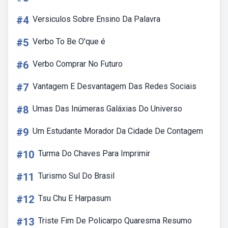
#4
Versiculos Sobre Ensino Da Palavra
#5
Verbo To Be O'que é
#6
Verbo Comprar No Futuro
#7
Vantagem E Desvantagem Das Redes Sociais
#8
Umas Das Inúmeras Galáxias Do Universo
#9
Um Estudante Morador Da Cidade De Contagem
#10
Turma Do Chaves Para Imprimir
#11
Turismo Sul Do Brasil
#12
Tsu Chu E Harpasum
#13
Triste Fim De Policarpo Quaresma Resumo